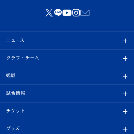
ニュース
すべて
クラブ・チーム
トップチーム
クラブプロフィール
観戦
クラブ
フィロソフィー
観戦ルール
試合情報
試合情報
クラブ概要
観戦ツアー
試合日程/結果
チケット
ファンクラブ
エンブレム紹介
はじめての観戦ガイド
順位表
チケット
グッズ
チケット