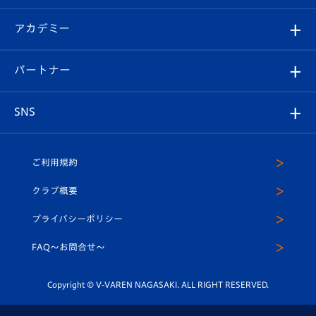
選手プロフィール
Revive Team
フォトギャラリー
シーズンシート
オンラインショップ
アカデミー
イベント
スタッフプロフィール
スタジアムへのアクセス
スタジアムグルメ
V-LOVERS（ファンクラブ）
2026-27ユニフォーム
メディア
育成からのお知らせ
パートナー
マスコット紹介
ヴィヴィくんの長崎おもてなしガイド
はじめての観戦ガイド
プレイヤーズスイート
店舗情報
グッズ
アカデミー
チームスケジュール
V-EXPRESS
パートナー企業一覧
SNS
（ユニフォーム入場）
ホームタウン
U-18
クラブハウス（練習場）
パートナー募集
公式Twitter
ご利用規約
アカデミー
U-15
応援メディア
法人限定 VIP BOX
ヴィヴィくんインスタグラム
クラブ概要
スクール
U-12
メディア出演情報
プライバシーポリシー
公式LINE＠
スクール
FAQ〜お問合せ〜
平和祈念活動
Youtube公式チャンネル
ホームタウン活動
Copyright © V-VAREN NAGASAKI. ALL RIGHT RESERVED.