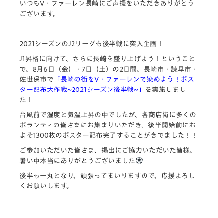
いつもV・ファーレン長崎にご声援をいただきありがとう
ございます。
2021シーズンのJ2リーグも後半戦に突入企画！
J1昇格に向けて、さらに長崎を盛り上げよう！ということ
で、8月6日（金）・7日（土）の2日間、長崎市・諫早市・
佐世保市で
「長崎の街をV・ファーレンで染めよう！ポス
ター配布大作戦~2021シーズン後半戦~」
を実施しまし
た！
台風前で湿度と気温上昇の中でしたが、各商店街に多くの
ボランティの皆さまにお集まりいただき、後半開始前にお
よそ1300枚のポスター配布完了することがきでました！！
ご参加いただいた皆さま、掲出にご協力いただいた皆様、
暑い中本当にありがとうございました
後半も一丸となり、頑張ってまいりますので、応援よろし
くお願いします。