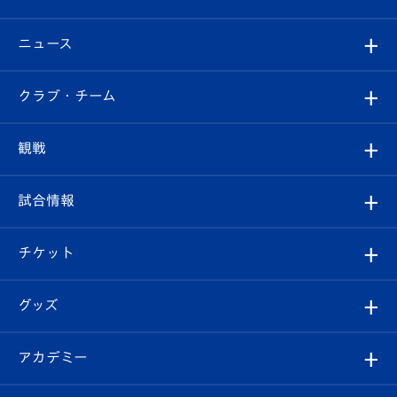
ニュース
すべて
クラブ・チーム
トップチーム
クラブプロフィール
観戦
クラブ
フィロソフィー
観戦ルール
試合情報
試合情報
クラブ概要
観戦ツアー
試合日程/結果
チケット
ファンクラブ
エンブレム紹介
はじめての観戦ガイド
順位表
チケット
グッズ
チケット
選手プロフィール
Revive Team
フォトギャラリー
シーズンシート
オンラインショップ
アカデミー
イベント
スタッフプロフィール
スタジアムへのアクセス
スタジアムグルメ
V-LOVERS（ファンクラブ）