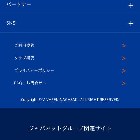
2026-27ユニフォーム
メディア
育成からのお知らせ
パートナー
マスコット紹介
ヴィヴィくんの長崎おもてなしガイド
はじめての観戦ガイド
プレイヤーズスイート
店舗情報
グッズ
アカデミー
チームスケジュール
V-EXPRESS
パートナー企業一覧
SNS
（ユニフォーム入場）
ホームタウン
U-18
クラブハウス（練習場）
パートナー募集
公式Twitter
ご利用規約
アカデミー
U-15
応援メディア
法人限定 VIP BOX
ヴィヴィくんインスタグラム
クラブ概要
スクール
U-12
メディア出演情報
プライバシーポリシー
公式LINE＠
スクール
FAQ〜お問合せ〜
平和祈念活動
Youtube公式チャンネル
ホームタウン活動
Copyright © V-VAREN NAGASAKI. ALL RIGHT RESERVED.
ジャパネットグループ関連サイト