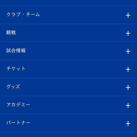
すべて
クラブ・チーム
トップチーム
クラブプロフィール
観戦
クラブ
フィロソフィー
観戦ルール
試合情報
試合情報
クラブ概要
観戦ツアー
試合日程/結果
チケット
ファンクラブ
エンブレム紹介
はじめての観戦ガイド
順位表
チケット
グッズ
チケット
選手プロフィール
Revive Team
フォトギャラリー
シーズンシート
オンラインショップ
アカデミー
イベント
スタッフプロフィール
スタジアムへのアクセス
スタジアムグルメ
V-LOVERS（ファンクラブ）
2026-27ユニフォーム
メディア
育成からのお知らせ
パートナー
マスコット紹介
ヴィヴィくんの長崎おもてなしガイド
はじめての観戦ガイド
プレイヤーズスイート
店舗情報
グッズ
アカデミー