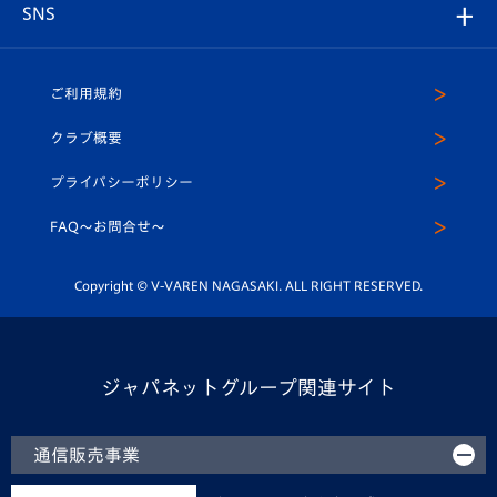
チームスケジュール
V-EXPRESS
パートナー企業一覧
SNS
（ユニフォーム入場）
ホームタウン
U-18
クラブハウス（練習場）
パートナー募集
公式Twitter
ご利用規約
アカデミー
U-15
応援メディア
法人限定 VIP BOX
ヴィヴィくんインスタグラム
クラブ概要
スクール
U-12
メディア出演情報
プライバシーポリシー
公式LINE＠
スクール
FAQ〜お問合せ〜
平和祈念活動
Youtube公式チャンネル
ホームタウン活動
Copyright © V-VAREN NAGASAKI. ALL RIGHT RESERVED.
ジャパネットグループ関連サイト
通信販売事業