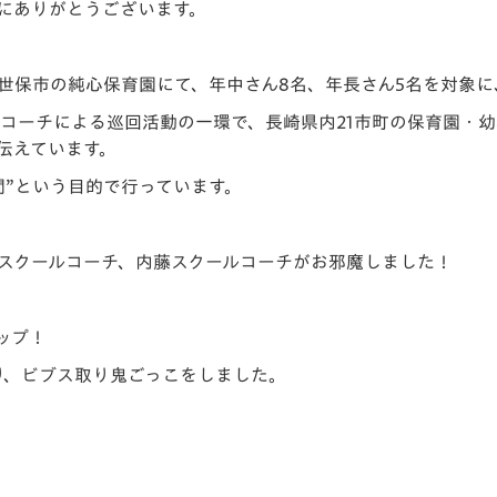
にありがとうございます。
V-EXPRESS（ユニフ
ォーム入場）
佐世保市の純心保育園にて、年中さん8名、年長さん5名を対象
ールコーチによる巡回活動の一環で、長崎県内21市町の保育園
伝えています。
間”という目的で行っています。
スクールコーチ、内藤スクールコーチがお邪魔しました！
ップ！
り、ビブス取り鬼ごっこをしました。