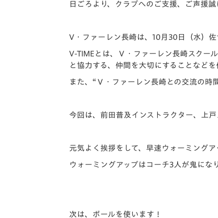
イベント
マスコット紹介
日ごろより、クラブへのご支援、ご声援誠
メディア
チームスケジュール
V・ファーレン長崎は、10月30日（水）
グッズ
クラブハウス（練習
V-TIMEとは、Ｖ・ファーレン長崎スク
場）
と協力する、仲間を大切にすることなどを
ホームタウン
また、“Ｖ・ファーレン長崎との交流の時
応援メディア
アカデミー
平和祈念活動
今回は、前田普及インストラクター、上戸
スクール
ホームタウン活動
元気よく挨拶をして、早速ウォーミングア
ウォーミングアップはコーチ3人が鬼にな
次は、ボールを使います！