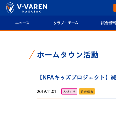
ニュース
クラブ・チーム
試合情
すべて
クラブプロフィール
試合日程/結果
トップチーム
フィロソフィー
試合情報
ホームタウン活動
クラブ
クラブ概要
順位表
試合情報
【NFAキッズプロジェクト】純
エンブレム紹介
U-21 Jリーグ
ファンクラブ
選手プロフィール
フォトギャラ
2019.11.01
人づくり
佐世保市
チケット
スタッフプロフィール
スタジアムグ