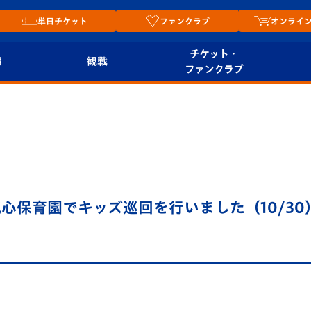
単日チケット
ファンクラブ
オンライ
チケット・
報
観戦
ファンクラブ
観戦ルール
チケット
オンラ
はじめての観戦ガイ
シーズンシート
2026
ド
ム
プレイヤーズスイート
Revive Team
店舗情
心保育園でキッズ巡回を行いました（10/30
関連
V-LOVERS（ファン
スタジアムへのアク
クラブ）
セス
リー
ヴィヴィくんの長崎
ルメ
おもてなしガイド