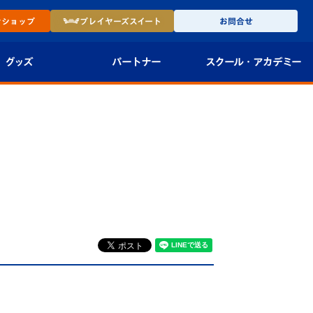
ン
ショップ
プレイヤーズ
スイート
お問合せ
グッズ
パートナー
スクール・
アカデミー
インショップ
パートナー企業一覧
アカデミー
-27ユニフォー
パートナー募集
U-18
法人限定 VIP BOX
U-15
報
）
U-12
スクール