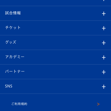
クラブ
フィロソフィー
観戦ルール
試合情報
試合情報
クラブ概要
観戦ツアー
試合日程/結果
チケット
ファンクラブ
エンブレム紹介
はじめての観戦ガイド
順位表
チケット
グッズ
チケット
選手プロフィール
Revive Team
フォトギャラリー
シーズンシート
オンラインショップ
アカデミー
イベント
スタッフプロフィール
スタジアムへのアクセス
スタジアムグルメ
V-LOVERS（ファンクラブ）
2026-27ユニフォーム
メディア
育成からのお知らせ
パートナー
マスコット紹介
ヴィヴィくんの長崎おもてなしガイド
はじめての観戦ガイド
プレイヤーズスイート
店舗情報
グッズ
アカデミー
チームスケジュール
V-EXPRESS
パートナー企業一覧
SNS
（ユニフォーム入場）
ホームタウン
U-18
クラブハウス（練習場）
パートナー募集
公式Twitter
ご利用規約
アカデミー
U-15
応援メディア
法人限定 VIP BOX