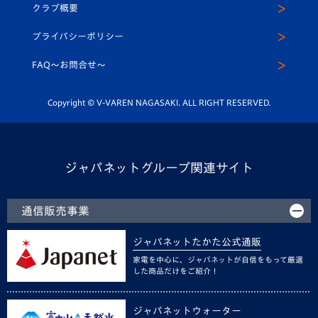
ヴィヴィくんインスタグラム
クラブ概要
スクール
U-12
メディア出演情報
プライバシーポリシー
公式LINE＠
スクール
FAQ〜お問合せ〜
平和祈念活動
Youtube公式チャンネル
ホームタウン活動
Copyright © V-VAREN NAGASAKI. ALL RIGHT RESERVED.
ジャパネットグループ関連サイト
通信販売事業
ジャパネットたかた公式通販
家電を中心に、ジャパネットが自信をもって厳選
した商品だけをご紹介！
ジャパネットウォーター