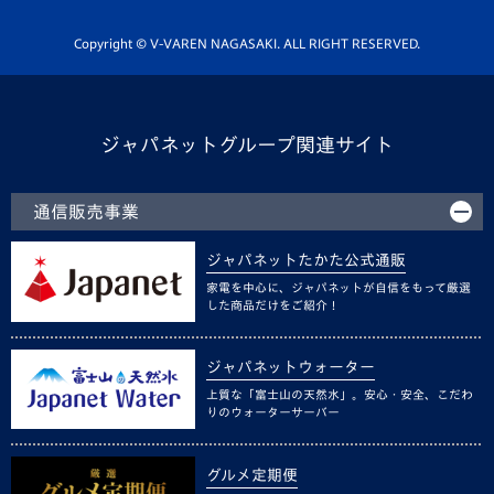
ホームタウン活動
Copyright © V-VAREN NAGASAKI. ALL RIGHT RESERVED.
ジャパネットグループ関連サイト
通信販売事業
ジャパネットたかた公式通販
家電を中心に、ジャパネットが自信をもって厳選
した商品だけをご紹介！
ジャパネットウォーター
上質な「富士山の天然水」。安心・安全、こだわ
りのウォーターサーバー
グルメ定期便