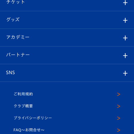
試合日程/結果
チケット
ファンクラブ
エンブレム紹介
はじめての観戦ガイド
順位表
チケット
グッズ
チケット
選手プロフィール
Revive Team
フォトギャラリー
シーズンシート
オンラインショップ
アカデミー
イベント
スタッフプロフィール
スタジアムへのアクセス
スタジアムグルメ
V-LOVERS（ファンクラブ）
2026-27ユニフォーム
メディア
育成からのお知らせ
パートナー
マスコット紹介
ヴィヴィくんの長崎おもてなしガイド
はじめての観戦ガイド
プレイヤーズスイート
店舗情報
グッズ
アカデミー
チームスケジュール
V-EXPRESS
パートナー企業一覧
SNS
（ユニフォーム入場）
ホームタウン
U-18
クラブハウス（練習場）
パートナー募集
公式Twitter
ご利用規約
アカデミー
U-15
応援メディア
法人限定 VIP BOX
ヴィヴィくんインスタグラム
クラブ概要
スクール
U-12
メディア出演情報
プライバシーポリシー
公式LINE＠
スクール
FAQ〜お問合せ〜
平和祈念活動
Youtube公式チャンネル