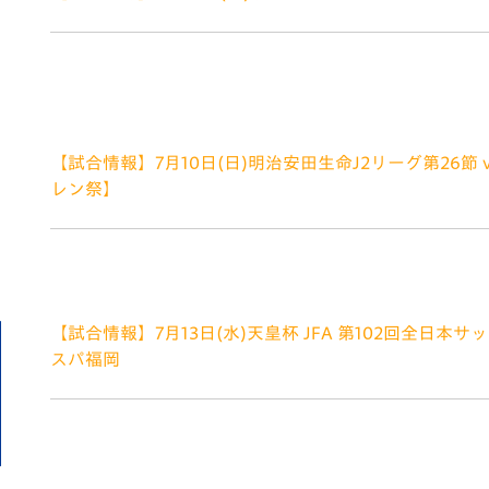
V-EXPRESS（ユニフ
2022.07.29
ォーム入場）
■豪華賞品が当たる！ハーフタイム抽選会 ■myCoinとは
ケティング株式会社（株式会社ふくおかフィナンシャル
【試合情報】7月10日(日)明治安田生命J2リーグ第26節
レン祭】
2022.07.08
昨年は夏の中断期間中に開催した「夏の超V・ファーレ
2022シーズンの夏はトラスタで夏祭りを超満喫しよう
【試合情報】7月13日(水)天皇杯 JFA 第102回全日本
スパ福岡
2022.07.05
（2022年7月7日更新） いつもV・ファ
ございます。