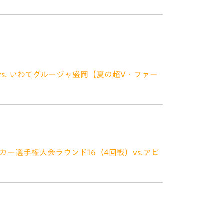
お金アプリWallet+を提供するiBankマー
グループの連結子会社）が運営するポ
 vs. いわてグルージャ盛岡【夏の超V・ファー
ン祭」今年はホームトラスタで開催決定！！
！！ スタジアム場内外で
サッカー選手権大会ラウンド16（4回戦）vs.アビ
ーレン長崎にご声援いただきありがとう