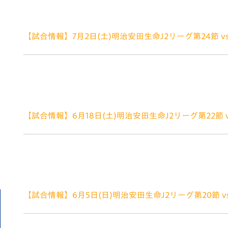
り試合詳細について発表がありましたのでお知らせいた
【試合情報】7月2日(土)明治安田生命J2リーグ第24節 v
2022.06.09
いつもV・ファーレン長崎にご声援いただきありがとう
月2日(土)甲府戦にヴィヴィくんがお出掛けすることが
ジアムに来場いた
【試合情報】6月18日(土)明治安田生命J2リーグ第22節 v
2022.06.07
■TOPPANDAY特別企画！わくわく！こどもお仕事
ーレン長崎を応援いただいているスポンサー様や協力団
頃行っているお仕事を、子ども
【試合情報】6月5日(日)明治安田生命J2リーグ第20節 vs栃
2022.05.30
■ヴィヴィくんが栃木に！ ヴィヴィくんも、栃木にお