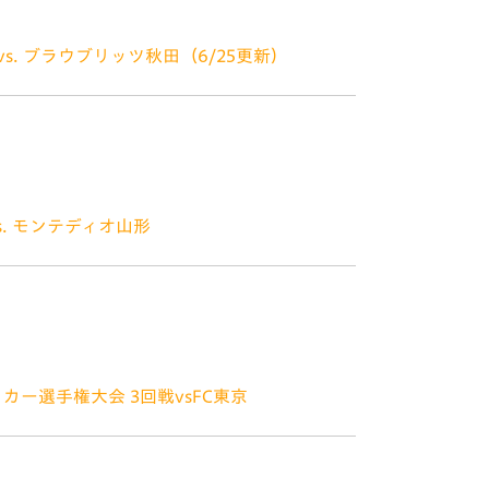
vs. ブラウブリッツ秋田（6/25更新）
のびのび広場の運用は中止となります☆☆ ☆☆
のび広場の運用は中止となります☆☆ ■玉田圭
兼アカデミー
s. モンテディオ山形
イム抽選会】 応募対象･･･当日スタジアムに
される「キーワード」を入力の上、
ッカー選手権大会 3回戦vsFC東京
います。 6月22日（水）天皇杯 JFA 第1
大会主催である公益財団法人日本サッカー協会よ