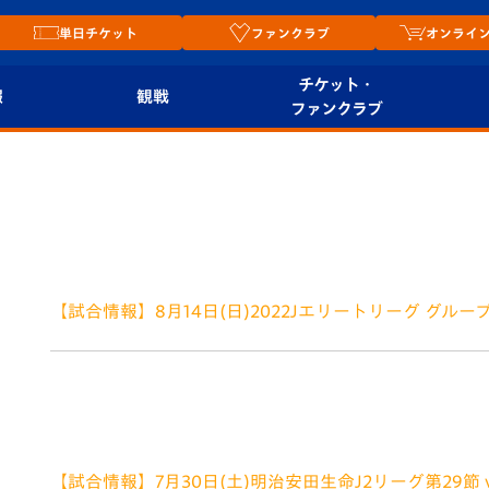
単日チケット
ファンクラブ
オンライ
チケット・
報
観戦
ファンクラブ
観戦ルール
チケット
オンラ
はじめての観戦ガイ
シーズンシート
2026
ド
ム
プレイヤーズスイート
Revive Team
店舗情
【試合情報】8月14日(日)2022Jエリートリーグ グループD
関連
V-LOVERS（ファン
2022.08.05
スタジアムへのアク
クラブ）
セス
2022Jエリートリーグ グループD vs. FC琉球 諫早大
リー
モススタジアム長崎で V・ファーレン長崎のJエリート
2022年8月14日(日) 【
ヴィヴィくんの長崎
ルメ
おもてなしガイド
【試合情報】7月30日(土)明治安田生命J2リーグ第29節 