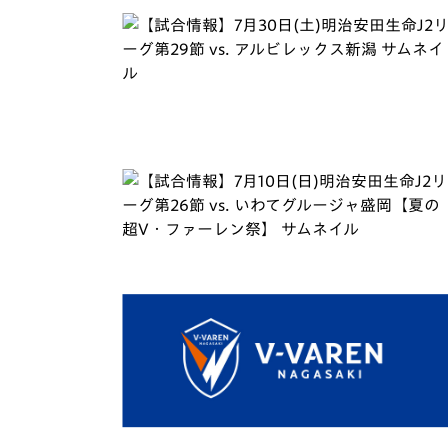
イベント
マスコット紹介
メディア
チームスケジュール
グッズ
クラブハウス（練習
場）
ホームタウン
応援メディア
アカデミー
平和祈念活動
スクール
ホームタウン活動