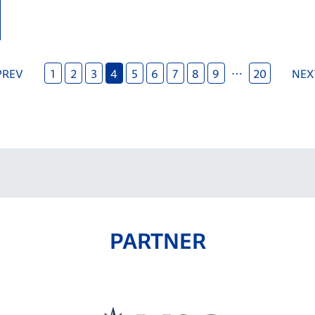
に来場いただくファン・サポーターの皆様とともに応援
出演時間はこちら(栃木SC公式ホームページ
PREV
1
2
3
4
5
6
7
8
9
…
20
NEX
PARTNER