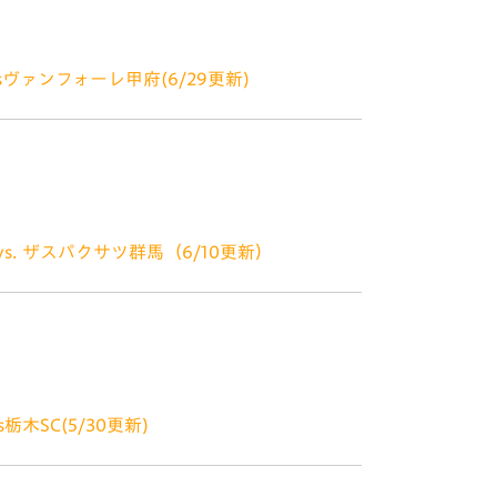
し
sヴァンフォーレ甲府(6/29更新)
ございます。 ■ヴィヴィくんが甲府に！ 7
決定いたしましたのでお知らせします！ スタ
s. ザスパクサツ群馬（6/10更新）
体験！ 凸版印刷様のご協力で日頃よりV・ファ
体の皆さんをより身近に感じてもらおうと日
木SC(5/30更新)
でかけすることが決定しました！ スタジアム