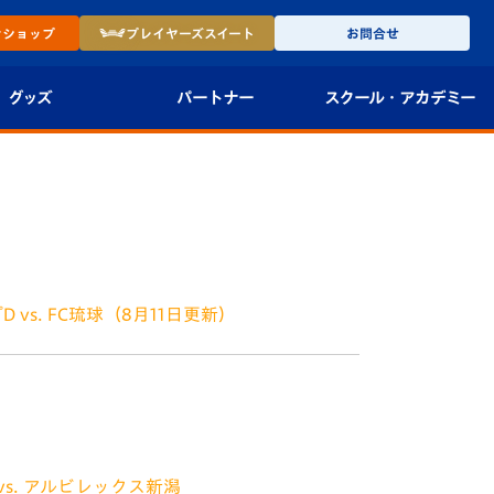
ン
ショップ
プレイヤーズ
スイート
お問合せ
グッズ
パートナー
スクール・
アカデミー
インショップ
パートナー企業一覧
アカデミー
-27ユニフォー
パートナー募集
U-18
法人限定 VIP BOX
U-15
報
 vs. FC琉球（8月11日更新）
U-12
会 2022年8月14日(日)に諫早市のトランスコス
スクール
リーグのホームゲームを開催！ 【試合日程】
vs. アルビレックス新潟