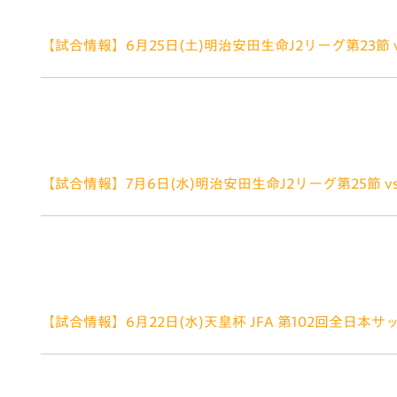
【試合情報】6月25日(土)明治安田生命J2リーグ第23節 
2022.06.24
☆☆6月25日(土)が雨天予報のため、わくわく広場、
6月25日(土)が雨天予報のため、わくわく広場、のび
司さん来場決定！！ Ｖ・ファーレン長崎アンバサダー
【試合情報】7月6日(水)明治安田生命J2リーグ第25節 v
2022.06.22
■豪華賞品が当たる！ハーフタイム抽選会 【ハーフタ
来場されたお客様 応募方法･･･当日スタジアムで発表
【試合情報】6月22日(水)天皇杯 JFA 第102回全日本サ
2022.06.15
いつもV・ファーレン長崎にご声援いただきありがとうござ
02回全日本サッカー選手権大会 3回戦について、 本