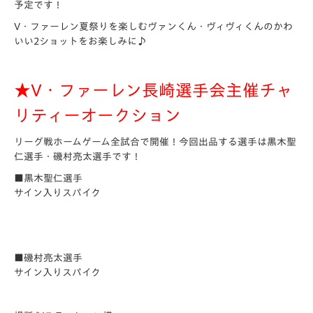
予定です！
V・ファーレン夏祭りを楽しむヴァンくん・ヴィヴィくんのかわ
いい2ショットをお楽しみに♪
★V・ファーレン長崎選手会主催チャ
リティーオークション
リーグ戦ホームゲーム全試合で開催！今回出品する選手は
黒木聖
仁選手
・
磯村亮太選手
です！
■黒木聖仁
選手
サイン入りスパイク
■磯村亮太選手
サイン入りスパイク