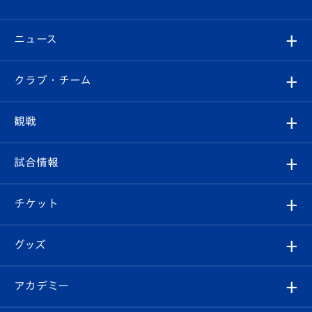
ニュース
すべて
クラブ・チーム
トップチーム
クラブプロフィール
観戦
クラブ
フィロソフィー
観戦ルール
試合情報
試合情報
クラブ概要
観戦ツアー
試合日程/結果
チケット
ファンクラブ
エンブレム紹介
はじめての観戦ガイド
順位表
チケット
グッズ
チケット
選手プロフィール
Revive Team
フォトギャラリー
シーズンシート
オンラインショップ
アカデミー
イベント
スタッフプロフィール
スタジアムへのアクセス
スタジアムグルメ
V-LOVERS（ファンクラブ）