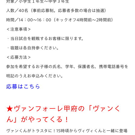
対象／小学生１年生～中学３年生
人数／40名（事前応募制。応募者多数の場合は抽選）
時間／14：00～16：00（キックオフ4時間前～2時間前）
＜注意事項＞
・当日試合を観戦するお客様に限ります。
・宿題は各自持参ください。
＜応募方法＞
参加を希望するお子様の氏名、学年、保護者名、携帯電話番号を
明記のうえお申込みください。
応募は
こちら
★ヴァンフォーレ甲府の「ヴァンく
ん」がやってくる！
ヴァンくんがトラスタに！15時頃からヴィヴィくんと一緒に登場