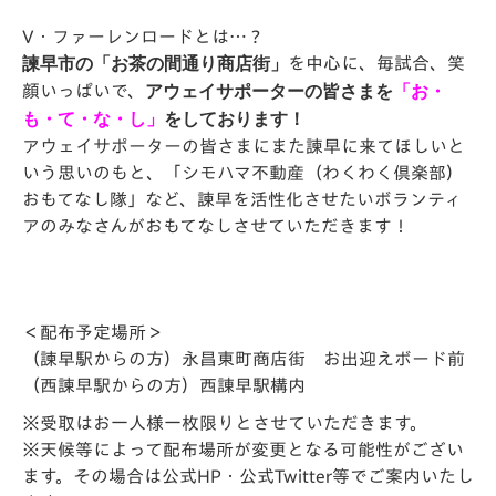
V・ファーレンロードとは…？
諫早
市の「お茶の間通り商店街」
を中心に、毎試合、笑
顔いっぱいで、
アウェイサポーターの皆さまを
「お・
も・て・な・し」
をしております！
アウェイサポーターの皆さまにまた諫早に来てほしいと
いう思いのもと、「シモハマ不動産（わくわく倶楽部）
おもてなし隊」など、諫早を活性化させたいボランティ
アのみなさんがおもてなしさせていただきます！
＜配布予定場所＞
（諫早駅からの方）永昌東町商店街 お出迎えボード前
（西諫早駅からの方）西諌早駅構内
※受取はお一人様一枚限りとさせていただきます。
※天候等によって配布場所が変更となる可能性がござい
ます。その場合は公式HP・公式Twitter等でご案内いたし