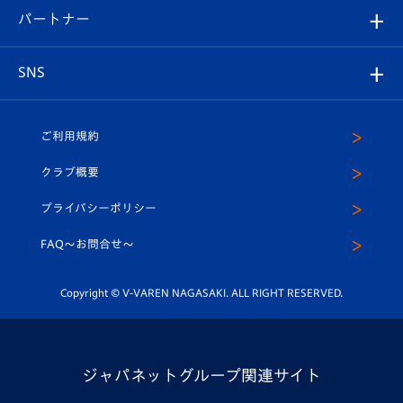
2026-27ユニフォーム
メディア
育成からのお知らせ
パートナー
マスコット紹介
ヴィヴィくんの長崎おもてなしガイド
はじめての観戦ガイド
プレイヤーズスイート
店舗情報
グッズ
アカデミー
チームスケジュール
V-EXPRESS
パートナー企業一覧
SNS
（ユニフォーム入場）
ホームタウン
U-18
クラブハウス（練習場）
パートナー募集
公式Twitter
ご利用規約
アカデミー
U-15
応援メディア
法人限定 VIP BOX
ヴィヴィくんインスタグラム
クラブ概要
スクール
U-12
メディア出演情報
プライバシーポリシー
公式LINE＠
スクール
FAQ〜お問合せ〜
平和祈念活動
Youtube公式チャンネル
ホームタウン活動
Copyright © V-VAREN NAGASAKI. ALL RIGHT RESERVED.
ジャパネットグループ関連サイト