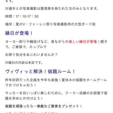
ます。
※選手との写真撮影は整理券を持たれた方のみとなります。
時間：17：10-17：30
場所：夏のV・ファーレン祭り写真撮影用の大型ボード前
縁日が登場！
ヨーヨー釣りや輪投げなど、昔ながらの
楽しい縁日が登場！
親子
で、ご家族で、カップルで
お祭り気分をあじわいませんか？
※縁日の内容は未定です
。
ヴィヴィっと解決！宿題ルーム！
昨年好評だった企画を今年も実施！夏休みの宿題をホームゲーム
で片づけちゃおう！
サッカーを目いっぱい楽しむために、クーラー完備のお部屋で宿
題を早めに片付けよう！
宿題を頑張ったら…素敵なご褒美をプレゼント！