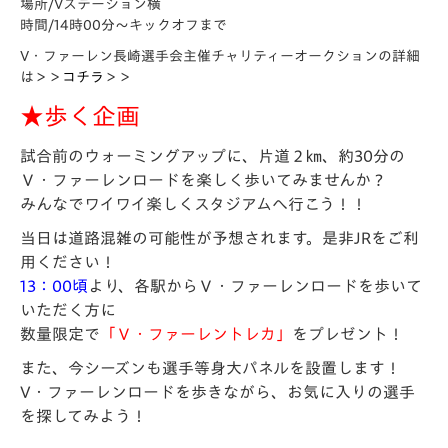
場所/Vステーション横
時間/14時00分～キックオフまで
V・ファーレン長崎選手会主催チャリティーオークションの詳細
は＞＞
コチラ
＞＞
★歩く企画
試合前のウォーミングアップに、片道２㎞、約30分の
Ｖ・ファーレンロードを楽しく歩いてみませんか？
みんなでワイワイ楽しくスタジアムへ行こう！！
当日は道路混雑の可能性が予想されます。是非JRをご利
用ください！
13：00頃
より、各駅からＶ・ファーレンロードを歩いて
いただく方に
数量限定で
「Ｖ・ファーレントレカ」
をプレゼント！
また、今シーズンも選手等身大パネルを設置します！
V・ファーレンロードを歩きながら、お気に入りの選手
を探してみよう！