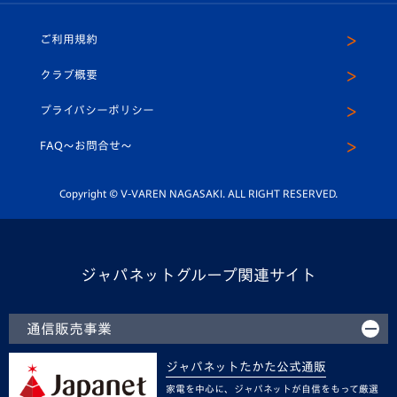
ホームタウン
U-18
クラブハウス（練習場）
パートナー募集
公式Twitter
ご利用規約
アカデミー
U-15
応援メディア
法人限定 VIP BOX
ヴィヴィくんインスタグラム
クラブ概要
スクール
U-12
メディア出演情報
プライバシーポリシー
公式LINE＠
スクール
FAQ〜お問合せ〜
平和祈念活動
Youtube公式チャンネル
ホームタウン活動
Copyright © V-VAREN NAGASAKI. ALL RIGHT RESERVED.
ジャパネットグループ関連サイト
通信販売事業
ジャパネットたかた公式通販
家電を中心に、ジャパネットが自信をもって厳選