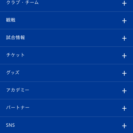
すべて
クラブ・チーム
トップチーム
クラブプロフィール
観戦
クラブ
フィロソフィー
観戦ルール
試合情報
試合情報
クラブ概要
観戦ツアー
試合日程/結果
チケット
ファンクラブ
エンブレム紹介
はじめての観戦ガイド
順位表
チケット
グッズ
チケット
選手プロフィール
Revive Team
フォトギャラリー
シーズンシート
オンラインショップ
アカデミー
イベント
スタッフプロフィール
スタジアムへのアクセス
スタジアムグルメ
V-LOVERS（ファンクラブ）
2026-27ユニフォーム
メディア
育成からのお知らせ
パートナー
マスコット紹介
ヴィヴィくんの長崎おもてなしガイド
はじめての観戦ガイド
プレイヤーズスイート
店舗情報
グッズ
アカデミー
チームスケジュール
V-EXPRESS
パートナー企業一覧
SNS
（ユニフォーム入場）