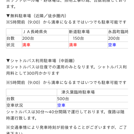
※ソフトボール場・野球場は、照明工事の為、台数制限しており
ます。
▼無料駐車場（近隣／徒歩圏内）
※5時間前（9:00）から満車になるまではいつでも駐車可能です
ＪＡ長崎県央
新道駐車場
永昌町臨時駐
台数
200台
150台
200台
状況
満車
満車
空車
▼シャトルバス利用駐車場（中距離）
※シャトルバスは往復での運用のみとなります。シャトルバス利
用料として300円かかります
※5時間前（9:00）から満車になるまではいつでも駐車可能です
津久葉臨時駐車場
台数
500
台
空車状況
空車
シャトルバスは30分～40分間隔で運行しております。復路は随
時運行致します。
※交通事情により発車時刻が前後することがございますが、ご了
承下さい。