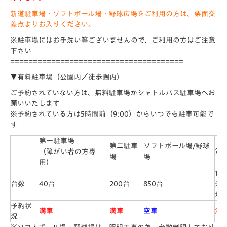
新道駐車場・ソフトボール場・野球広場をご利用の方は、栗面交
差点よりお入りください。
※駐車場にはお手洗い等ございませんので、ご利用の方はご注意
下さい
======================================
▼有料駐車場（公園内／徒歩圏内）
ご予約されていない方は、無料駐車場かシャトルバス駐車場へお
願いいたします
※予約されている方は5時間前（9:00）からいつでも駐車可能で
す
第一駐車場
第二駐車
ソフトボール場/野球
（障がい者の方専
第
場
場
用）
12
台数
40台
200台
850台
※
場
予約状
満車
満車
空車
満
況