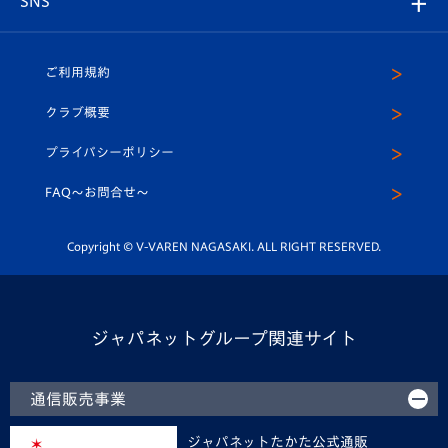
SNS
（ユニフォーム入場）
ホームタウン
U-18
クラブハウス（練習場）
パートナー募集
公式Twitter
ご利用規約
アカデミー
U-15
応援メディア
法人限定 VIP BOX
ヴィヴィくんインスタグラム
クラブ概要
スクール
U-12
メディア出演情報
プライバシーポリシー
公式LINE＠
スクール
FAQ〜お問合せ〜
平和祈念活動
Youtube公式チャンネル
ホームタウン活動
Copyright © V-VAREN NAGASAKI. ALL RIGHT RESERVED.
ジャパネットグループ関連サイト
通信販売事業
ジャパネットたかた公式通販