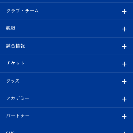
すべて
クラブ・チーム
トップチーム
クラブプロフィール
観戦
クラブ
フィロソフィー
観戦ルール
試合情報
試合情報
クラブ概要
観戦ツアー
試合日程/結果
チケット
ファンクラブ
エンブレム紹介
はじめての観戦ガイド
順位表
チケット
グッズ
チケット
選手プロフィール
Revive Team
フォトギャラリー
シーズンシート
オンラインショップ
アカデミー
イベント
スタッフプロフィール
スタジアムへのアクセス
スタジアムグルメ
V-LOVERS（ファンクラブ）
2026-27ユニフォーム
メディア
育成からのお知らせ
パートナー
マスコット紹介
ヴィヴィくんの長崎おもてなしガイド
はじめての観戦ガイド
プレイヤーズスイート
店舗情報
グッズ
アカデミー
チームスケジュール
V-EXPRESS
パートナー企業一覧