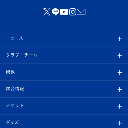
ニュース
すべて
クラブ・チーム
トップチーム
クラブプロフィール
観戦
クラブ
フィロソフィー
観戦ルール
試合情報
試合情報
クラブ概要
観戦ツアー
試合日程/結果
チケット
ファンクラブ
エンブレム紹介
はじめての観戦ガイド
順位表
チケット
グッズ
チケット
選手プロフィール