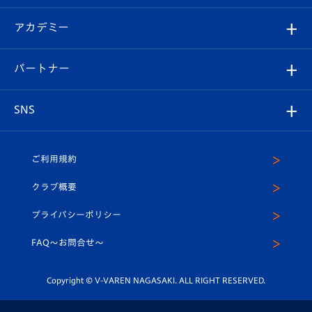
Revive Team
フォトギャラリー
シーズンシート
オンラインショップ
アカデミー
イベント
スタッフプロフィール
スタジアムへのアクセス
スタジアムグルメ
V-LOVERS（ファンクラブ）
2026-27ユニフォーム
メディア
育成からのお知らせ
パートナー
マスコット紹介
ヴィヴィくんの長崎おもてなしガイド
はじめての観戦ガイド
プレイヤーズスイート
店舗情報
グッズ
アカデミー
チームスケジュール
V-EXPRESS
パートナー企業一覧
SNS
（ユニフォーム入場）
ホームタウン
U-18
クラブハウス（練習場）
パートナー募集
公式Twitter
ご利用規約
アカデミー
U-15
応援メディア
法人限定 VIP BOX
ヴィヴィくんインスタグラム
クラブ概要
スクール
U-12
メディア出演情報
プライバシーポリシー
公式LINE＠
スクール
FAQ〜お問合せ〜
平和祈念活動
Youtube公式チャンネル
ホームタウン活動
Copyright © V-VAREN NAGASAKI. ALL RIGHT RESERVED.