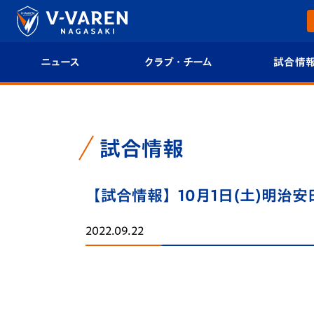
ニュース
クラブ・チーム
試合情
すべて
クラブプロフィール
試合日程/結果
トップチーム
フィロソフィー
試合情報
試合情報
クラブ
クラブ概要
順位表
【試合情報】10月1日(土)明治安田
試合情報
エンブレム紹介
U-21 Jリーグ
2022.09.22
ファンクラブ
選手プロフィール
フォトギャラ
チケット
スタッフプロフィール
スタジアムグ