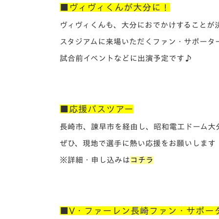
イベント
マスコット紹介
■ヴィヴィくんが大分に！
ヴィヴィくんも、大分におでかけすることが
メディア
チームスケジュール
スタジアムに来場いただくファン・サポータ
グッズ
クラブハウス（練習
試合前イベントなどに出演予定です♪
場）
ホームタウン
応援メディア
アカデミー
■応援バスツアー
平和祈念活動
スクール
長崎市、諫早市を経由し、昭和電工ドーム大
ホームタウン活動
ぜひ、現地で選手に熱い応援をお願いします
※詳細・申し込みは
コチラ
■V・ファーレン長崎ファン・サポー