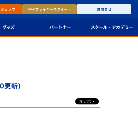
ン
ショップ
プレイヤーズ
スイート
お問合せ
グッズ
パートナー
スクール・
アカデミー
インショップ
パートナー企業一覧
アカデミー
-27ユニフォー
パートナー募集
U-18
法人限定 VIP BOX
U-15
報
0更新)
U-12
スクール