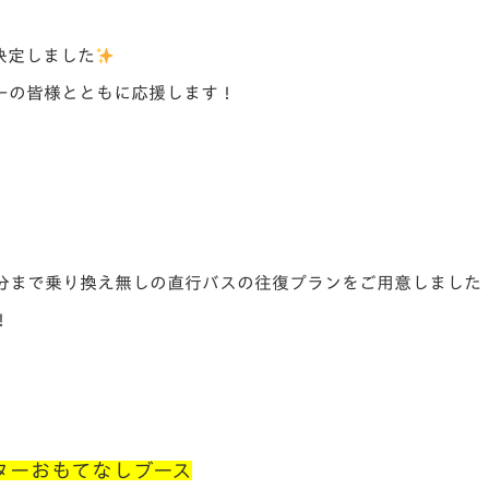
V-EXPRESS（ユニフ
ォーム入場）
決定しました
ーの皆様とともに応援します！
分まで乗り換え無しの直行バスの往復プランをご用意しました
！
ターおもてなしブース