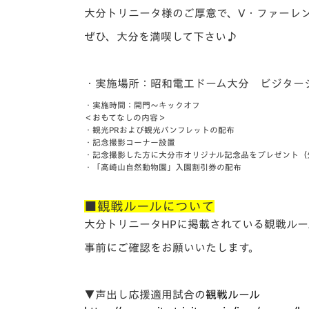
大分トリニータ様のご厚意で、V・ファーレ
ぜひ、大分を満喫して下さい♪
・実施場所：昭和電工ドーム大分 ビジター
・実施時間：開門～キックオフ
＜おもてなしの内容＞
・観光PRおよび観光パンフレットの配布
・記念撮影コーナー設置
・記念撮影した方に大分市オリジナル記念品をプレゼント（
・「高崎山自然動物園」入園割引券の配布
■観戦ルールについて
大分トリニータHPに掲載されている観戦ル
事前にご確認をお願いいたします。
▼声出し応援適用試合の
観戦ルール