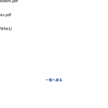
edashi.pdf
les.pdf
278963/
一覧へ戻る