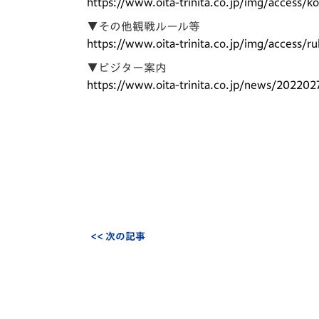
https://www.oita-trinita.co.jp/img/access/ko
▼その他観戦ルール等
https://www.oita-trinita.co.jp/img/access/ru
▼ビジター案内
https://www.oita-trinita.co.jp/news/20220
<< 次の記事