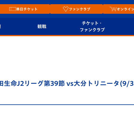
単日チケット
ファンクラブ
オンライ
チケット・
報
観戦
ファンクラブ
観戦ルール
チケット
オンラ
はじめての観戦ガイ
シーズンシート
2026
ド
ム
プレイヤーズスイート
Revive Team
店舗情
生命J2リーグ第39節 vs大分トリニータ(9/3
関連
V-LOVERS（ファン
スタジアムへのアク
クラブ）
セス
リー
ヴィヴィくんの長崎
ルメ
おもてなしガイド