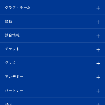
すべて
クラブ・チーム
トップチーム
クラブプロフィール
観戦
クラブ
フィロソフィー
観戦ルール
試合情報
試合情報
クラブ概要
観戦ツアー
試合日程/結果
チケット
ファンクラブ
エンブレム紹介
はじめての観戦ガイド
順位表
チケット
グッズ
チケット
選手プロフィール
Revive Team
フォトギャラリー
シーズンシート
オンラインショップ
アカデミー
イベント
スタッフプロフィール
スタジアムへのアクセス
スタジアムグルメ
V-LOVERS（ファンクラブ）
2026-27ユニフォーム
メディア
育成からのお知らせ
パートナー
マスコット紹介
ヴィヴィくんの長崎おもてなしガイド
はじめての観戦ガイド
プレイヤーズスイート
店舗情報
グッズ
アカデミー
チームスケジュール
V-EXPRESS
パートナー企業一覧
SNS