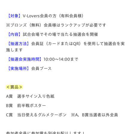
【対象】
V-Lovers会員の方（有料会員様）
※ブロンズ（無料）会員様はランクアップが必要です
【内容】
試合会場でその場で当たる抽選会を開催
【抽選方法】
会員証（カードまたはQR）を使用して抽選会を実
施します
【抽選会実施時間】
10:00～14:00まで
【実施場所】
会員ブース
＜賞品＞
A賞
選手サイン入り色紙
B賞
前半戦ポスター
C賞
当日使えるグルメクーポン ※A、B賞当選者以外全員
参加者全員に参加賞も別途お配りします！