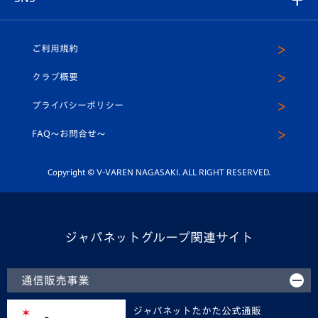
（ユニフォーム入場）
ホームタウン
U-18
クラブハウス（練習場）
パートナー募集
公式Twitter
ご利用規約
アカデミー
U-15
応援メディア
法人限定 VIP BOX
ヴィヴィくんインスタグラム
クラブ概要
スクール
U-12
メディア出演情報
プライバシーポリシー
公式LINE＠
スクール
FAQ〜お問合せ〜
平和祈念活動
Youtube公式チャンネル
ホームタウン活動
Copyright © V-VAREN NAGASAKI. ALL RIGHT RESERVED.
ジャパネットグループ関連サイト
通信販売事業
ジャパネットたかた公式通販