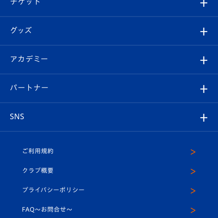
チケット
ファンクラブ
エンブレム紹介
はじめての観戦ガイド
順位表
チケット
グッズ
チケット
選手プロフィール
Revive Team
フォトギャラリー
シーズンシート
オンラインショップ
アカデミー
イベント
スタッフプロフィール
スタジアムへのアクセス
スタジアムグルメ
V-LOVERS（ファンクラブ）
2026-27ユニフォーム
メディア
育成からのお知らせ
パートナー
マスコット紹介
ヴィヴィくんの長崎おもてなしガイド
はじめての観戦ガイド
プレイヤーズスイート
店舗情報
グッズ
アカデミー
チームスケジュール
V-EXPRESS
パートナー企業一覧
SNS
（ユニフォーム入場）
ホームタウン
U-18
クラブハウス（練習場）
パートナー募集
公式Twitter
ご利用規約
アカデミー
U-15
応援メディア
法人限定 VIP BOX
ヴィヴィくんインスタグラム
クラブ概要
スクール
U-12
メディア出演情報
プライバシーポリシー
公式LINE＠
スクール
FAQ〜お問合せ〜
平和祈念活動
Youtube公式チャンネル