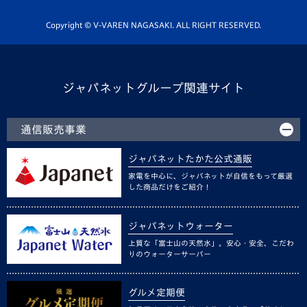
ホームタウン活動
Copyright © V-VAREN NAGASAKI. ALL RIGHT RESERVED.
ジャパネットグループ関連サイト
通信販売事業
ジャパネットたかた公式通販
家電を中心に、ジャパネットが自信をもって厳選
した商品だけをご紹介！
ジャパネットウォーター
上質な「富士山の天然水」。安心・安全、こだわ
りのウォーターサーバー
グルメ定期便