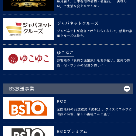
毎月届く、日本各地の名物・名産品。「美味し
い」で生活を変えませんか？
ジャパネットクルーズ
ジャパネットが磨き上げたおもてなしで、感動の豪
華クルーズ体験を。
ゆこゆこ
お客様の『良質な温泉旅』をお手伝い。国内の旅
館・宿・ホテルの宿泊予約サイト
BS放送事業
BS10
全国無料のBS放送局『BS10』。クイズにゴルフに
映画に麻雀、楽しい番組てんこ盛り！
BS10プレミアム