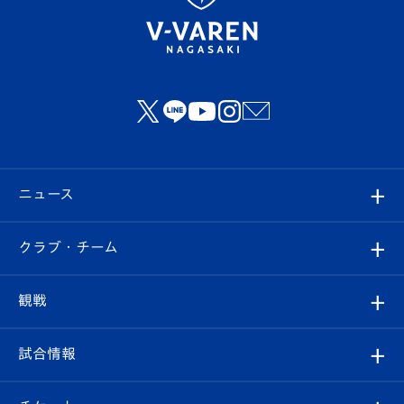
ニュース
すべて
クラブ・チーム
トップチーム
クラブプロフィール
観戦
クラブ
フィロソフィー
観戦ルール
試合情報
試合情報
クラブ概要
観戦ツアー
試合日程/結果