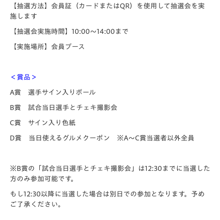
【抽選方法】
会員証（カードまたはQR）を使用して抽選会を実
施します
【抽選会実施時間】
10:00～14:00まで
【実施場所】
会員ブース
＜賞品＞
A賞 選手サイン入りボール
B賞 試合当日選手とチェキ撮影会
C賞 サイン入り色紙
D賞 当日使えるグルメクーポン ※A～C賞当選者以外全員
※B賞の「試合当日選手とチェキ撮影会」は12:30までに当選した
方のみ参加可能です。
もし12:30以降に当選した場合は別日での参加となります。予め
ご了承ください。