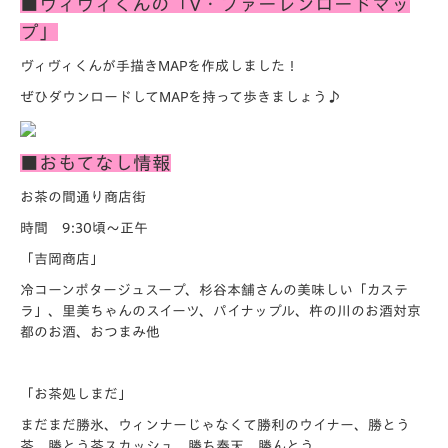
■ヴィヴィくんの「V・ファーレンロードマッ
プ」
ヴィヴィくんが手描きMAPを作成しました！
ぜひダウンロードしてMAPを持って歩きましょう♪
■おもてなし情報
お茶の間通り商店街
時間 9:30頃～正午
「吉岡商店」
冷コーンポタージュスープ、杉谷本舗さんの美味しい「カステ
ラ」
、里美ちゃんのスイーツ、パイナップル、杵の川のお酒対京
都のお
酒、おつまみ他
「お茶処しまだ」
まだまだ勝氷、ウィンナーじゃなくて勝利のウイナー、勝とう
茶、
勝とう茶スカッシュ、勝ち奉天、勝んとう