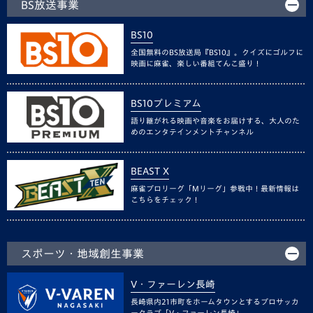
BS放送事業
BS10
全国無料のBS放送局『BS10』。クイズにゴルフに
映画に麻雀、楽しい番組てんこ盛り！
BS10プレミアム
語り継がれる映画や音楽をお届けする、大人のた
めのエンタテインメントチャンネル
BEAST X
麻雀プロリーグ「Mリーグ」参戦中！最新情報は
こちらをチェック！
スポーツ・地域創生事業
V・ファーレン長崎
長崎県内21市町をホームタウンとするプロサッカ
ークラブ「V・ファーレン長崎」