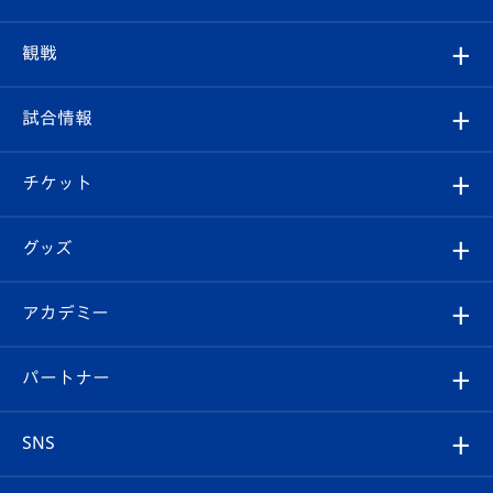
トップチーム
クラブプロフィール
観戦
クラブ
フィロソフィー
観戦ルール
試合情報
試合情報
クラブ概要
観戦ツアー
試合日程/結果
チケット
ファンクラブ
エンブレム紹介
はじめての観戦ガイド
順位表
チケット
グッズ
チケット
選手プロフィール
Revive Team
フォトギャラリー
シーズンシート
オンラインショップ
アカデミー
イベント
スタッフプロフィール
スタジアムへのアクセス
スタジアムグルメ
V-LOVERS（ファンクラブ）
2026-27ユニフォーム
メディア
育成からのお知らせ
パートナー
マスコット紹介
ヴィヴィくんの長崎おもてなしガイド
はじめての観戦ガイド
プレイヤーズスイート
店舗情報
グッズ
アカデミー
チームスケジュール
V-EXPRESS
パートナー企業一覧
SNS
（ユニフォーム入場）
ホームタウン
U-18
クラブハウス（練習場）
パートナー募集