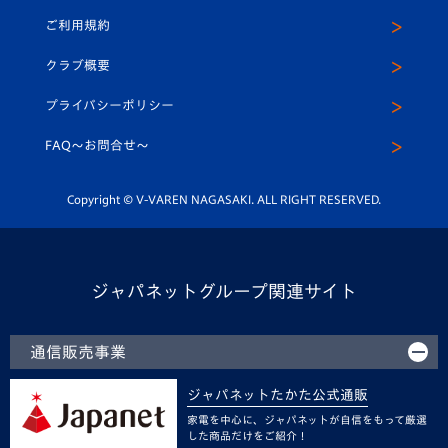
公式Twitter
ご利用規約
アカデミー
U-15
応援メディア
法人限定 VIP BOX
ヴィヴィくんインスタグラム
クラブ概要
スクール
U-12
メディア出演情報
プライバシーポリシー
公式LINE＠
スクール
FAQ〜お問合せ〜
平和祈念活動
Youtube公式チャンネル
ホームタウン活動
Copyright © V-VAREN NAGASAKI. ALL RIGHT RESERVED.
ジャパネットグループ関連サイト
通信販売事業
ジャパネットたかた公式通販
家電を中心に、ジャパネットが自信をもって厳選
した商品だけをご紹介！