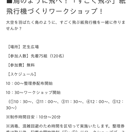
■鳥のように飛べ！「すごく飛ぶ」紙
飛行機づくりワークショップ！
大空を羽ばたく鳥のように、すごく飛ぶ紙飛行機を一緒に作りま
せんか？
【場所】芝生広場
【参加人数】先着75組（120名）
【参加費】無料
【スケジュール】
10：00～整理券配布開始
10：30～ワークショップ開始
（①10：30～、②11：00～、③11：30～、④12：00～、⑤12：
30～）
※制作時間目安：10分～20分
※消毒、混雑回避のため時間を区切って実施いたします。整理券