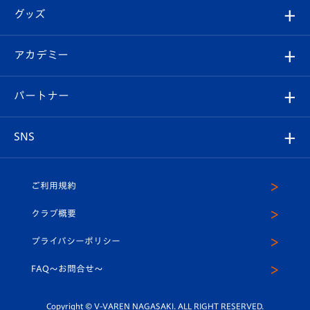
順位表
チケット
グッズ
チケット
選手プロフィール
Revive Team
フォトギャラリー
シーズンシート
オンラインショップ
アカデミー
イベント
スタッフプロフィール
スタジアムへのアクセス
スタジアムグルメ
V-LOVERS（ファンクラブ）
2026-27ユニフォーム
メディア
育成からのお知らせ
パートナー
マスコット紹介
ヴィヴィくんの長崎おもてなしガイド
はじめての観戦ガイド
プレイヤーズスイート
店舗情報
グッズ
アカデミー
チームスケジュール
V-EXPRESS
パートナー企業一覧
SNS
（ユニフォーム入場）
ホームタウン
U-18
クラブハウス（練習場）
パートナー募集
公式Twitter
ご利用規約
アカデミー
U-15
応援メディア
法人限定 VIP BOX
ヴィヴィくんインスタグラム
クラブ概要
スクール
U-12
メディア出演情報
プライバシーポリシー
公式LINE＠
スクール
FAQ〜お問合せ〜
平和祈念活動
Youtube公式チャンネル
ホームタウン活動
Copyright © V-VAREN NAGASAKI. ALL RIGHT RESERVED.