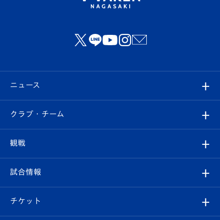
ニュース
すべて
クラブ・チーム
トップチーム
クラブプロフィール
観戦
クラブ
フィロソフィー
観戦ルール
試合情報
試合情報
クラブ概要
観戦ツアー
試合日程/結果
チケット
ファンクラブ
エンブレム紹介
はじめての観戦ガイド