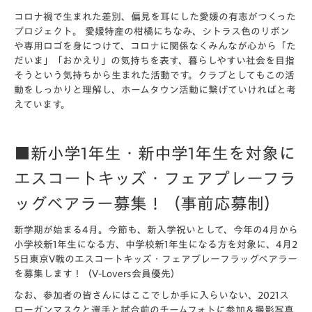
コロナ禍で生まれた差別、偏見を耳にした愛媛の有志がつくった
プロジェクト。 愛媛特産の柑橘にちなみ、シトラス色のリボン
や専用ロゴを身につけて、コロナに関係なくみんなが心から「た
だいま」「おかえり」の気持ちを表す、暮らしやすい社会を目指
そうという気持ちから生まれた活動です。クラブとしてもこの活
動をしっかりと理解し、ホームタウン活動に繋げていければと考
えています。
■新小学1年生・新中学1年生を対象に
エスコートキッズ・フェアプレーフラ
ッグベアラー募集！（事前応募制）
新学期が始まる4月。今節も、新入学祝いとして、今年の4月から
小学校新1年生になる方、中学校新1年生になる方を対象に、4月2
5日東京V戦のエスコートキッズ・フェアプレーフラッグベアラー
を募集します！（V-Lovers会員優先）
なお、参加者の皆さんにはここでしか手に入らいない、2021ス
ローガンマスクと選手と試合前のチームフォトに参加＆撮影写真