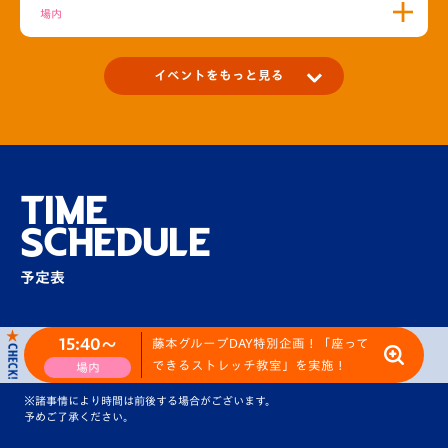
場内
イベントをもっと見る
マッチデープログラム リニューアル
場内
TIME
SCHEDULE
JA全農ながさきブースでいちごを販売！
予定表
場外
15:40〜
藤本グループDAY特別企画！「座って
【V-LOVERS限定】センターサークルバナー
できるストレッチ教室」を実施！
場内
ベアラー募集！
※諸事情により時間は前後する場合がございます。
場内
予めご了承ください。