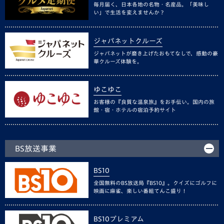
毎月届く、日本各地の名物・名産品。「美味し
い」で生活を変えませんか？
ジャパネットクルーズ
ジャパネットが磨き上げたおもてなしで、感動の豪
華クルーズ体験を。
ゆこゆこ
お客様の『良質な温泉旅』をお手伝い。国内の旅
館・宿・ホテルの宿泊予約サイト
BS放送事業
BS10
全国無料のBS放送局『BS10』。クイズにゴルフに
映画に麻雀、楽しい番組てんこ盛り！
BS10プレミアム