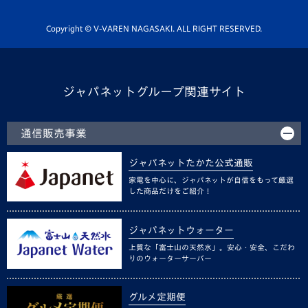
Youtube公式チャンネル
ホームタウン活動
Copyright © V-VAREN NAGASAKI. ALL RIGHT RESERVED.
ジャパネットグループ関連サイト
通信販売事業
ジャパネットたかた公式通販
家電を中心に、ジャパネットが自信をもって厳選
した商品だけをご紹介！
ジャパネットウォーター
上質な「富士山の天然水」。安心・安全、こだわ
りのウォーターサーバー
グルメ定期便