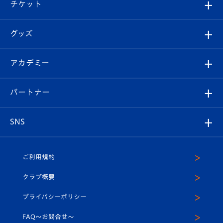
試合日程/結果
チケット
ファンクラブ
エンブレム紹介
はじめての観戦ガイド
順位表
チケット
グッズ
チケット
選手プロフィール
Revive Team
フォトギャラリー
シーズンシート
オンラインショップ
アカデミー
イベント
スタッフプロフィール
スタジアムへのアクセス
スタジアムグルメ
V-LOVERS（ファンクラブ）
2026-27ユニフォーム
メディア
育成からのお知らせ
パートナー
マスコット紹介
ヴィヴィくんの長崎おもてなしガイド
はじめての観戦ガイド
プレイヤーズスイート
店舗情報
グッズ
アカデミー
チームスケジュール
V-EXPRESS
パートナー企業一覧
SNS
（ユニフォーム入場）
ホームタウン
U-18
クラブハウス（練習場）
パートナー募集
公式Twitter
ご利用規約
アカデミー
U-15
応援メディア
法人限定 VIP BOX
ヴィヴィくんインスタグラム
クラブ概要
スクール
U-12
メディア出演情報
プライバシーポリシー
公式LINE＠
スクール
FAQ〜お問合せ〜
平和祈念活動