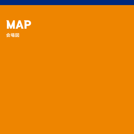
【小学3年生以下対象】ふわふわヴィヴィく
ん
場外
MAP
会場図
【未就学児対象】ヴィヴィくんパークが登
場！
場内
ウォーミングアップ前に選手からサインボー
ルのプレゼント！
場内
【V-LOVERS限定】MOMインタビューに挑
戦！
場内
大竹洋平さん来場！モルック体験ブース