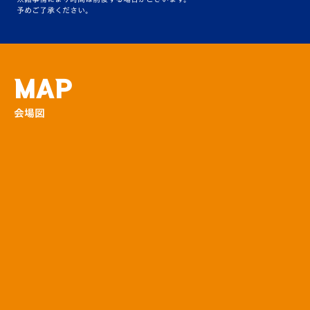
春の特別イベント！新小学1年生エスコートキ
予めご了承ください。
ッズ募集！
場内
【V-LOVERS】限定イベント募集～金J特別
MAP
企画！大人の夜遊び～
会場図
場内
【V-LOVERS】限定イベント～来場者限定！
電子トレカ～
場内
ヴィヴィくんスケジュールはこちら♪
その他