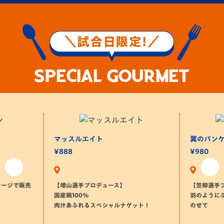
SPECIAL GOURMET
マッスルエイト
翼のパン
¥888
¥980
ケージで販売
【増山選手プロデュース】
【笠柳選手
国産鶏100%
羽のように
肉汁あふれるスペシャルナゲット！
のせて