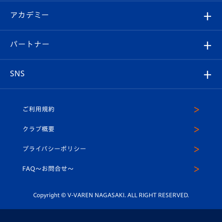
フォトギャラリー
シーズンシート
オンラインショップ
アカデミー
イベント
スタッフプロフィール
スタジアムへのアクセス
スタジアムグルメ
V-LOVERS（ファンクラブ）
2026-27ユニフォーム
メディア
育成からのお知らせ
パートナー
マスコット紹介
ヴィヴィくんの長崎おもてなしガイド
はじめての観戦ガイド
プレイヤーズスイート
店舗情報
グッズ
アカデミー
チームスケジュール
V-EXPRESS
パートナー企業一覧
SNS
（ユニフォーム入場）
ホームタウン
U-18
クラブハウス（練習場）
パートナー募集
公式Twitter
ご利用規約
アカデミー
U-15
応援メディア
法人限定 VIP BOX
ヴィヴィくんインスタグラム
クラブ概要
スクール
U-12
メディア出演情報
プライバシーポリシー
公式LINE＠
スクール
FAQ〜お問合せ〜
平和祈念活動
Youtube公式チャンネル
ホームタウン活動
Copyright © V-VAREN NAGASAKI. ALL RIGHT RESERVED.