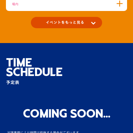
場内
イベントをもっと見る
ピースタでしか見ることのできない生番組
「VタイムズLovers」
場内
TIME
SCHEDULE
【V-LOVERS】限定イベント募集～ホームゲ
ームMOM選手にインタビ…
予定表
場内
ウォーミングアップ前に選手からサインボー
ルのプレゼント！
Coming Soon...
場内
※諸事情により時間は前後する場合がございます。