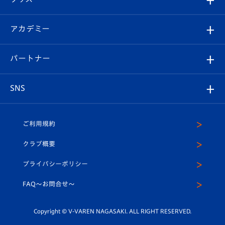
チケット
選手プロフィール
Revive Team
フォトギャラリー
シーズンシート
オンラインショップ
アカデミー
イベント
スタッフプロフィール
スタジアムへのアクセス
スタジアムグルメ
V-LOVERS（ファンクラブ）
2026-27ユニフォーム
メディア
育成からのお知らせ
パートナー
マスコット紹介
ヴィヴィくんの長崎おもてなしガイド
はじめての観戦ガイド
プレイヤーズスイート
店舗情報
グッズ
アカデミー
チームスケジュール
V-EXPRESS
パートナー企業一覧
SNS
（ユニフォーム入場）
ホームタウン
U-18
クラブハウス（練習場）
パートナー募集
公式Twitter
ご利用規約
アカデミー
U-15
応援メディア
法人限定 VIP BOX
ヴィヴィくんインスタグラム
クラブ概要
スクール
U-12
メディア出演情報
プライバシーポリシー
公式LINE＠
スクール
FAQ〜お問合せ〜
平和祈念活動
Youtube公式チャンネル
ホームタウン活動
Copyright © V-VAREN NAGASAKI. ALL RIGHT RESERVED.