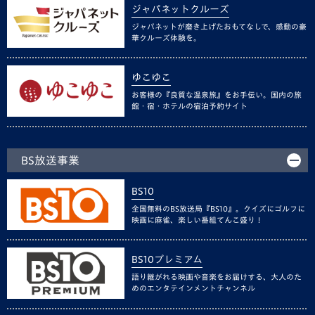
ジャパネットクルーズ
ジャパネットが磨き上げたおもてなしで、感動の豪
華クルーズ体験を。
ゆこゆこ
お客様の『良質な温泉旅』をお手伝い。国内の旅
館・宿・ホテルの宿泊予約サイト
BS放送事業
BS10
全国無料のBS放送局『BS10』。クイズにゴルフに
映画に麻雀、楽しい番組てんこ盛り！
BS10プレミアム
語り継がれる映画や音楽をお届けする、大人のた
めのエンタテインメントチャンネル