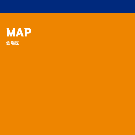
その他
MAP
試合前の龍踊披露が決定！
会場図
場内
いちごの販売を実施
場外
11ｍパーフェクトショット！
場内
選手とガチンコPK対決！