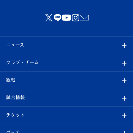
ニュース
すべて
クラブ・チーム
トップチーム
クラブプロフィール
観戦
クラブ
フィロソフィー
観戦ルール
試合情報
試合情報
クラブ概要
観戦ツアー
試合日程/結果
チケット
ファンクラブ
エンブレム紹介
はじめての観戦ガイド
順位表
チケット
グッズ