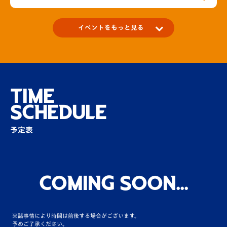
イベントをもっと見る
V-LOVERS】限定イベント募集～ホームゲー
ムMOM選手にインタビュ…
場内
TIME
SCHEDULE
ピースタでしか見ることのできない生番組
「VタイムズLovers」
予定表
場内
【プレイヤーズスイート限定】試合直前に下
平監督が意気込みを…
Coming Soon...
場内
※諸事情により時間は前後する場合がございます。
予めご了承ください。
活水中学・高校 吹奏楽部の出演！