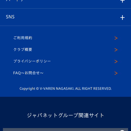
ヴィヴィくんの長崎おもてなしガイド
はじめての観戦ガイド
プレイヤーズスイート
店舗情報
グッズ
アカデミー
チームスケジュール
V-EXPRESS
パートナー企業一覧
SNS
（ユニフォーム入場）
ホームタウン
U-18
クラブハウス（練習場）
パートナー募集
公式Twitter
ご利用規約
アカデミー
U-15
応援メディア
法人限定 VIP BOX
ヴィヴィくんインスタグラム
クラブ概要
スクール
U-12
メディア出演情報
プライバシーポリシー
公式LINE＠
スクール
FAQ〜お問合せ〜
平和祈念活動
Youtube公式チャンネル
ホームタウン活動
Copyright © V-VAREN NAGASAKI. ALL RIGHT RESERVED.
ジャパネットグループ関連サイト