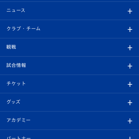
ニュース
すべて
クラブ・チーム
トップチーム
クラブプロフィール
観戦
クラブ
フィロソフィー
観戦ルール
試合情報
試合情報
クラブ概要
観戦ツアー
試合日程/結果
チケット
ファンクラブ
エンブレム紹介
はじめての観戦ガイド
順位表
チケット
グッズ
チケット
選手プロフィール
Revive Team
フォトギャラリー
シーズンシート
オンラインショップ
アカデミー
イベント
スタッフプロフィール
スタジアムへのアクセス
スタジアムグルメ
V-LOVERS（ファンクラブ）
2026-27ユニフォーム
メディア
育成からのお知らせ
パートナー
マスコット紹介