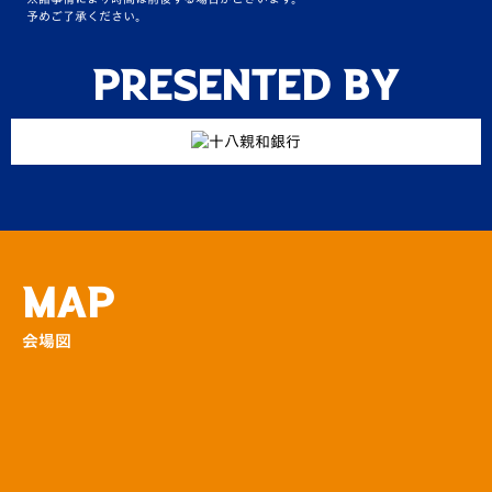
予めご了承ください。
【夏休み特別企画】ふあふあ遊具で遊ぼう！
場外
Presented by
【夏休み特別企画】大好評！宿題部屋の実施
決定！
その他
【夏休み特別企画】U22のみなさんに！アイ
ス「ファンタグレープ…
MAP
場外
会場図
東彼杵町・新上五島町・川棚町よりハーフタ
イムイベントに豪華…
その他
東彼杵町・新上五島町のPRブースが登場！