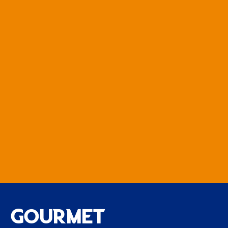
場外
マスコットが大集合！
その他
ヴィヴィくんのスケジュールはこちら♪
その他
V・ファーレン長崎のスクールコーチとミニ
ゲームをしよう！
その他
GOURMET
いつも来てくれる子どもたちはもちろん、初
めて観戦する子ども…