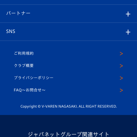
スタジアムへのアクセス
スタジアムグルメ
V-LOVERS（ファンクラブ）
2026-27ユニフォーム
メディア
育成からのお知らせ
パートナー
マスコット紹介
ヴィヴィくんの長崎おもてなしガイド
はじめての観戦ガイド
プレイヤーズスイート
店舗情報
グッズ
アカデミー
チームスケジュール
V-EXPRESS
パートナー企業一覧
SNS
（ユニフォーム入場）
ホームタウン
U-18
クラブハウス（練習場）
パートナー募集
公式Twitter
ご利用規約
アカデミー
U-15
応援メディア
法人限定 VIP BOX
ヴィヴィくんインスタグラム
クラブ概要
スクール
U-12
メディア出演情報
プライバシーポリシー
公式LINE＠
スクール
FAQ〜お問合せ〜
平和祈念活動
Youtube公式チャンネル
ホームタウン活動
Copyright © V-VAREN NAGASAKI. ALL RIGHT RESERVED.
ジャパネットグループ関連サイト