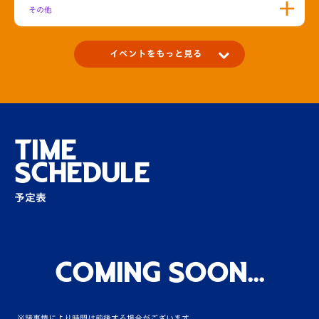
その他
イベントをもっと見る
ハーフタイム花火実施決定！
その他
TIME
SCHEDULE
リンガーハット様よりハーフタイムイベント
に豪華景品をご提供…
予定表
その他
「ありがとう、トラスタ。」企画！トラスタ
思い出写真コンテス…
Coming Soon...
場外
※諸事情により時間は前後する場合がございます。