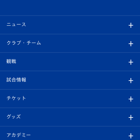
ニュース
すべて
クラブ・チーム
トップチーム
クラブプロフィール
観戦
クラブ
フィロソフィー
観戦ルール
試合情報
試合情報
クラブ概要
観戦ツアー
試合日程/結果
チケット
ファンクラブ
エンブレム紹介
はじめての観戦ガイド
順位表
チケット
グッズ
チケット
選手プロフィール
Revive Team
フォトギャラリー
シーズンシート
オンラインショップ
アカデミー
イベント
スタッフプロフィール