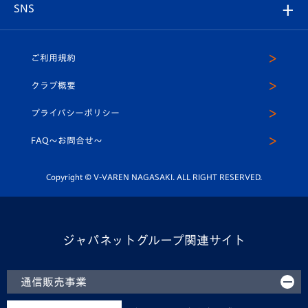
チームスケジュール
V-EXPRESS
パートナー企業一覧
SNS
（ユニフォーム入場）
ホームタウン
U-18
クラブハウス（練習場）
パートナー募集
公式Twitter
ご利用規約
アカデミー
U-15
応援メディア
法人限定 VIP BOX
ヴィヴィくんインスタグラム
クラブ概要
スクール
U-12
メディア出演情報
プライバシーポリシー
公式LINE＠
スクール
FAQ〜お問合せ〜
平和祈念活動
Youtube公式チャンネル
ホームタウン活動
Copyright © V-VAREN NAGASAKI. ALL RIGHT RESERVED.
ジャパネットグループ関連サイト
通信販売事業