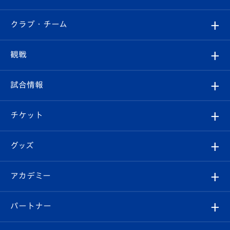
すべて
クラブ・チーム
トップチーム
クラブプロフィール
観戦
クラブ
フィロソフィー
観戦ルール
試合情報
試合情報
クラブ概要
観戦ツアー
試合日程/結果
チケット
ファンクラブ
エンブレム紹介
はじめての観戦ガイド
順位表
チケット
グッズ
チケット
選手プロフィール
Revive Team
フォトギャラリー
シーズンシート
オンラインショップ
アカデミー
イベント
スタッフプロフィール
スタジアムへのアクセス
スタジアムグルメ
V-LOVERS（ファンクラブ）
2026-27ユニフォーム
メディア
育成からのお知らせ
パートナー
マスコット紹介
ヴィヴィくんの長崎おもてなしガイド
はじめての観戦ガイド
プレイヤーズスイート
店舗情報
グッズ
アカデミー