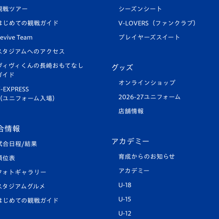
観戦ツアー
シーズンシート
はじめての観戦ガイド
V-LOVERS（ファンクラブ）
evive Team
プレイヤーズスイート
スタジアムへのアクセス
ヴィヴィくんの長崎おもてなし
グッズ
ガイド
オンラインショップ
-EXPRESS
2026-27ユニフォーム
（ユニフォーム入場）
店舗情報
合情報
アカデミー
試合日程/結果
育成からのお知らせ
順位表
アカデミー
フォトギャラリー
U-18
スタジアムグルメ
U-15
はじめての観戦ガイド
U-12