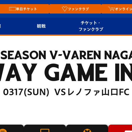
単日チケット
ファンクラブ
オンライ
チケット・
報
観戦
ファンクラブ
観戦ルール
チケット
オンラ
 SEASON V-VAREN NAG
はじめての観戦ガイ
シーズンシート
2026
ド
ム
AY GAME I
プレイヤーズスイート
Revive Team
店舗情
関連
V-LOVERS（ファン
0317(SUN) VSレノファ山口FC
スタジアムへのアク
クラブ）
セス
リー
ヴィヴィくんの長崎
ルメ
おもてなしガイド