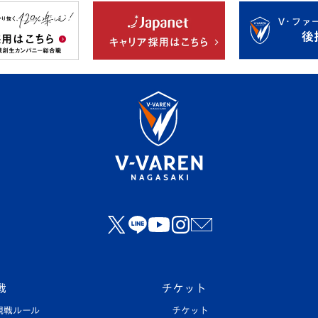
戦
チケット
観戦ルール
チケット