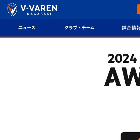
ニュース
クラブ・チーム
試合情
すべて
クラブプロフィール
試合日程/結果
2024
トップチーム
フィロソフィー
試合情報
AW
クラブ
クラブ概要
順位表
試合情報
エンブレム紹介
U-21 Jリーグ
ファンクラブ
選手プロフィール
フォトギャラ
チケット
スタッフプロフィール
スタジアムグ