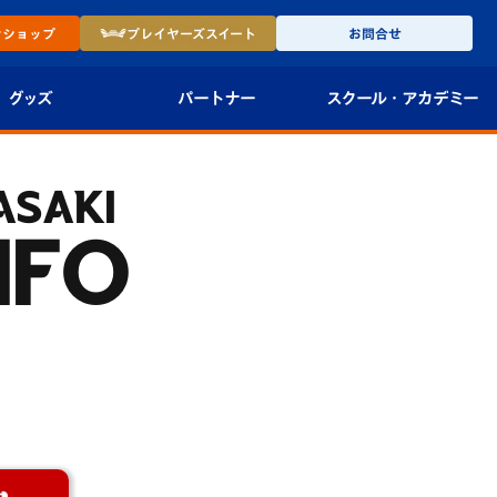
ン
ショップ
プレイヤーズ
スイート
お問合せ
グッズ
パートナー
スクール・
アカデミー
インショップ
パートナー企業一覧
アカデミー
ASAKI
-27ユニフォー
パートナー募集
U-18
NFO
法人限定 VIP BOX
U-15
報
U-12
スクール