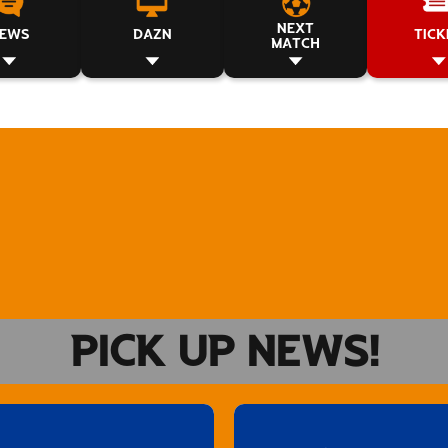
V-EXPRESS（ユニフ
NEXT
ォーム入場）
EWS
DAZN
TICK
MATCH
PICK UP NEWS!