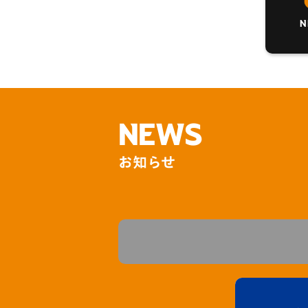
イベント
マスコット紹介
N
メディア
チームスケジュール
グッズ
クラブハウス（練習
場）
ホームタウン
応援メディア
NEWS
アカデミー
平和祈念活動
お知らせ
スクール
ホームタウン活動