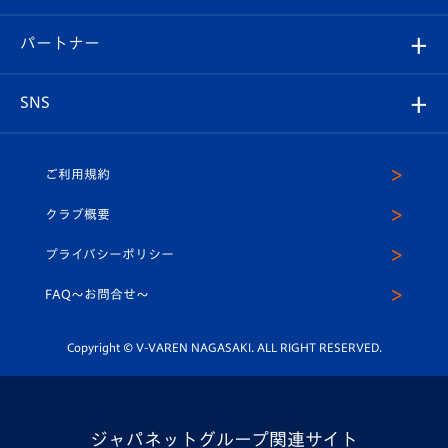
スタジアムへのアクセス
スタジアムグルメ
V-LOVERS（ファンクラブ）
2026-27ユニフォーム
メディア
育成からのお知らせ
パートナー
マスコット紹介
ヴィヴィくんの長崎おもてなしガイド
はじめての観戦ガイド
プレイヤーズスイート
店舗情報
グッズ
アカデミー
チームスケジュール
V-EXPRESS
パートナー企業一覧
SNS
（ユニフォーム入場）
ホームタウン
U-18
クラブハウス（練習場）
パートナー募集
公式Twitter
ご利用規約
アカデミー
U-15
応援メディア
法人限定 VIP BOX
ヴィヴィくんインスタグラム
クラブ概要
スクール
U-12
メディア出演情報
プライバシーポリシー
公式LINE＠
スクール
FAQ〜お問合せ〜
平和祈念活動
Youtube公式チャンネル
ホームタウン活動
Copyright © V-VAREN NAGASAKI. ALL RIGHT RESERVED.
ジャパネットグループ関連サイト