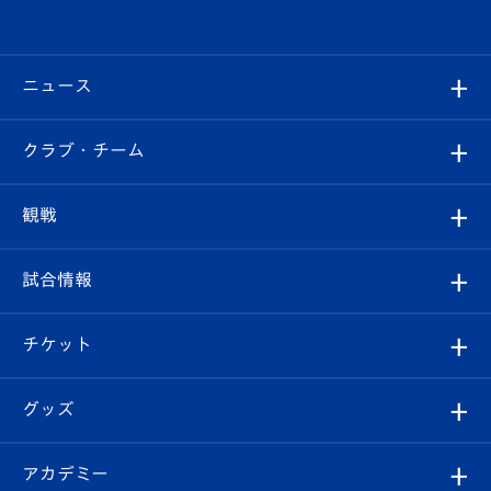
ニュース
すべて
クラブ・チーム
トップチーム
クラブプロフィール
観戦
クラブ
フィロソフィー
観戦ルール
試合情報
試合情報
クラブ概要
観戦ツアー
試合日程/結果
チケット
ファンクラブ
エンブレム紹介
はじめての観戦ガイド
順位表
チケット
グッズ
チケット
選手プロフィール
Revive Team
フォトギャラリー
シーズンシート
オンラインショップ
アカデミー
イベント
スタッフプロフィール