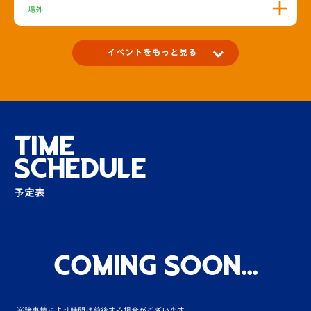
場外
イベントをもっと見る
春休み特別企画！小中学生限定！「キックオ
フ直前の入場する選…
場内
TIME
SCHEDULE
ハーフタイムイベントに応募して素敵な商品
をGETしよう！
予定表
場内
2024年に新小学1年生になる皆さんからエス
コートキッズ・キック…
Coming Soon...
場内
※諸事情により時間は前後する場合がございます。