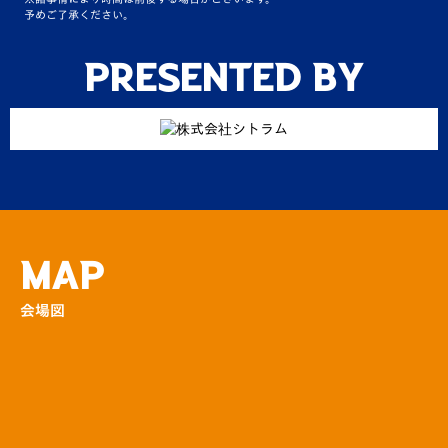
クライナーファイグリングDAY特別企画！ク
予めご了承ください。
ライナーガール（売り…
その他
Presented by
ハーフタイムがもっと楽しく生まれ変わりま
す！ハーフタイムも…
場内
MAP
会場図