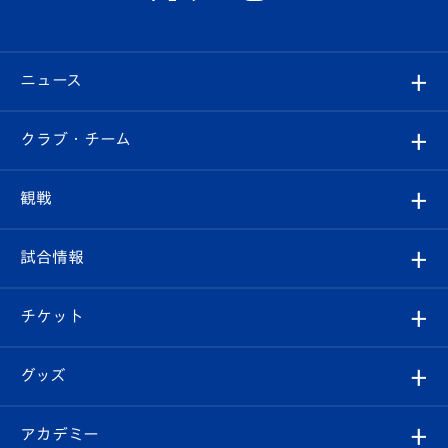
ニュース
すべて
クラブ・チーム
トップチーム
クラブプロフィール
観戦
クラブ
フィロソフィー
観戦ルール
試合情報
試合情報
クラブ概要
観戦ツアー
試合日程/結果
チケット
ファンクラブ
エンブレム紹介
はじめての観戦ガイド
順位表
チケット
グッズ
チケット
選手プロフィール
Revive Team
フォトギャラリー
シーズンシート
オンラインショップ
アカデミー
イベント
スタッフプロフィール