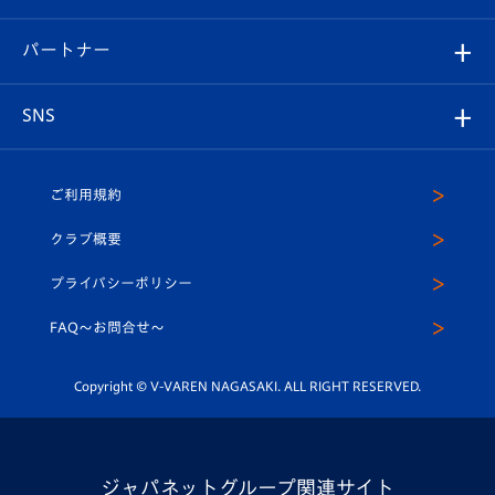
スタジアムへのアクセス
スタジアムグルメ
V-LOVERS（ファンクラブ）
2026-27ユニフォーム
メディア
育成からのお知らせ
パートナー
マスコット紹介
ヴィヴィくんの長崎おもてなしガイド
はじめての観戦ガイド
プレイヤーズスイート
店舗情報
グッズ
アカデミー
チームスケジュール
V-EXPRESS
パートナー企業一覧
SNS
（ユニフォーム入場）
ホームタウン
U-18
クラブハウス（練習場）
パートナー募集
公式Twitter
ご利用規約
アカデミー
U-15
応援メディア
法人限定 VIP BOX
ヴィヴィくんインスタグラム
クラブ概要
スクール
U-12
メディア出演情報
プライバシーポリシー
公式LINE＠
スクール
FAQ〜お問合せ〜
平和祈念活動
Youtube公式チャンネル
ホームタウン活動
Copyright © V-VAREN NAGASAKI. ALL RIGHT RESERVED.
ジャパネットグループ関連サイト