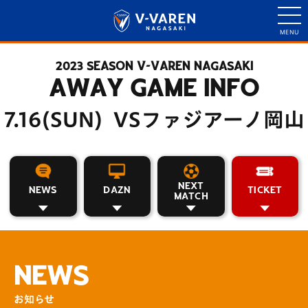
2023 SEASON V-VAREN NAGASAKI
AWAY GAME INFO
7.16(SUN) VSファジアーノ岡山
NEXT
NEWS
DAZN
TICKET
MATCH
NEWS
お知らせ