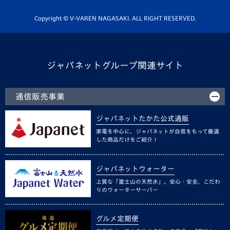
ホームタウン活動
Copyright © V-VAREN NAGASAKI. ALL RIGHT RESERVED.
ジャパネットグループ関連サイト
通信販売事業
ジャパネットたかた公式通販
家電を中心に、ジャパネットが自信をもって厳選
した商品だけをご紹介！
ジャパネットウォーター
上質な「富士山の天然水」。安心・安全、こだわ
りのウォーターサーバー
グルメ定期便