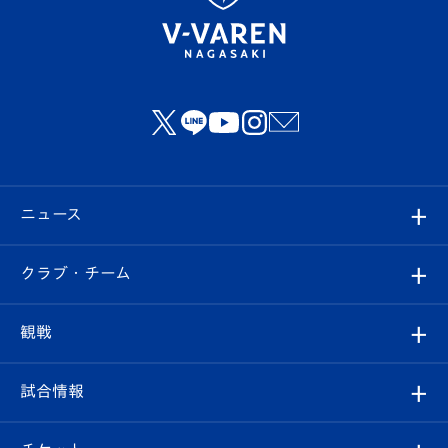
ニュース
すべて
クラブ・チーム
トップチーム
クラブプロフィール
観戦
クラブ
フィロソフィー
観戦ルール
試合情報
試合情報
クラブ概要
観戦ツアー
試合日程/結果