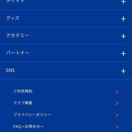
チケット
ファンクラブ
エンブレム紹介
はじめての観戦ガイド
順位表
チケット
グッズ
チケット
選手プロフィール
Revive Team
フォトギャラリー
シーズンシート
オンラインショップ
アカデミー
イベント
スタッフプロフィール
スタジアムへのアクセス
スタジアムグルメ
V-LOVERS（ファンクラブ）
2026-27ユニフォーム
メディア
育成からのお知らせ
パートナー
マスコット紹介
ヴィヴィくんの長崎おもてなしガイド
はじめての観戦ガイド
プレイヤーズスイート
店舗情報
グッズ
アカデミー
チームスケジュール
V-EXPRESS
パートナー企業一覧
SNS
（ユニフォーム入場）
ホームタウン
U-18
クラブハウス（練習場）
パートナー募集
公式Twitter
ご利用規約
アカデミー
U-15
応援メディア
法人限定 VIP BOX
ヴィヴィくんインスタグラム
クラブ概要
スクール
U-12
メディア出演情報
プライバシーポリシー
公式LINE＠
スクール
FAQ〜お問合せ〜
平和祈念活動
Youtube公式チャンネル