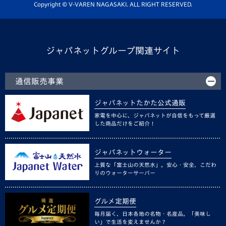
ホームタウン活動
Copyright © V-VAREN NAGASAKI. ALL RIGHT RESERVED.
ジャパネットグループ関連サイト
通信販売事業
ジャパネットたかた公式通販
家電を中心に、ジャパネットが自信をもって厳選
した商品だけをご紹介！
ジャパネットウォーター
上質な「富士山の天然水」。安心・安全、こだわ
りのウォーターサーバー
グルメ定期便
毎月届く、日本各地の名物・名産品。「美味し
い」で生活を変えませんか？