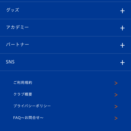
エンブレム紹介
はじめての観戦ガイド
順位表
チケット
グッズ
チケット
選手プロフィール
Revive Team
フォトギャラリー
シーズンシート
オンラインショップ
アカデミー
イベント
スタッフプロフィール
スタジアムへのアクセス
スタジアムグルメ
V-LOVERS（ファンクラブ）
2026-27ユニフォーム
メディア
育成からのお知らせ
パートナー
マスコット紹介
ヴィヴィくんの長崎おもてなしガイド
はじめての観戦ガイド
プレイヤーズスイート
店舗情報
グッズ
アカデミー
チームスケジュール
V-EXPRESS
パートナー企業一覧
SNS
（ユニフォーム入場）
ホームタウン
U-18
クラブハウス（練習場）
パートナー募集
公式Twitter
ご利用規約
アカデミー
U-15
応援メディア
法人限定 VIP BOX
ヴィヴィくんインスタグラム
クラブ概要
スクール
U-12
メディア出演情報
プライバシーポリシー
公式LINE＠
スクール
FAQ〜お問合せ〜
平和祈念活動
Youtube公式チャンネル