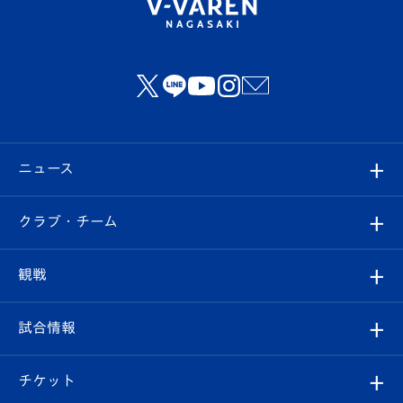
ニュース
すべて
クラブ・チーム
トップチーム
クラブプロフィール
観戦
クラブ
フィロソフィー
観戦ルール
試合情報
試合情報
クラブ概要
観戦ツアー
試合日程/結果
チケット
ファンクラブ