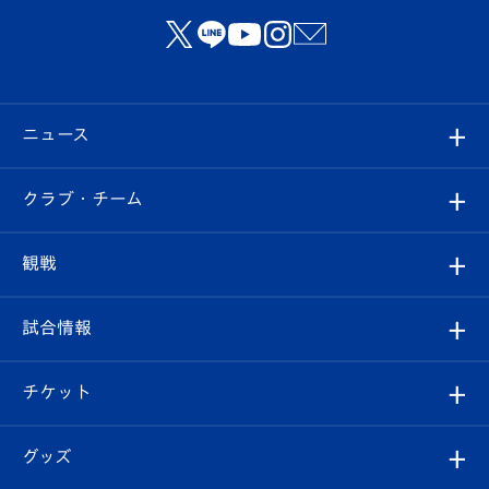
ニュース
すべて
クラブ・チーム
トップチーム
クラブプロフィール
観戦
クラブ
フィロソフィー
観戦ルール
試合情報
試合情報
クラブ概要
観戦ツアー
試合日程/結果
チケット
ファンクラブ
エンブレム紹介
はじめての観戦ガイド
順位表
チケット
グッズ
チケット
選手プロフィール
Revive Team