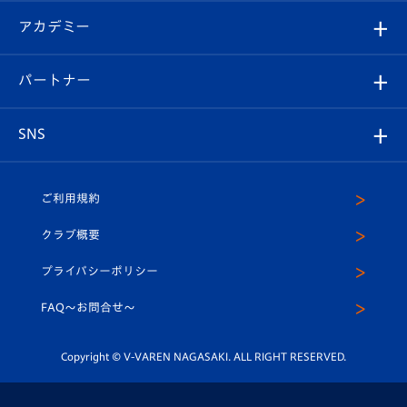
フォトギャラリー
シーズンシート
オンラインショップ
アカデミー
イベント
スタッフプロフィール
スタジアムへのアクセス
スタジアムグルメ
V-LOVERS（ファンクラブ）
2026-27ユニフォーム
メディア
育成からのお知らせ
パートナー
マスコット紹介
ヴィヴィくんの長崎おもてなしガイド
はじめての観戦ガイド
プレイヤーズスイート
店舗情報
グッズ
アカデミー
チームスケジュール
V-EXPRESS
パートナー企業一覧
SNS
（ユニフォーム入場）
ホームタウン
U-18
クラブハウス（練習場）
パートナー募集
公式Twitter
ご利用規約
アカデミー
U-15
応援メディア
法人限定 VIP BOX
ヴィヴィくんインスタグラム
クラブ概要
スクール
U-12
メディア出演情報
プライバシーポリシー
公式LINE＠
スクール
FAQ〜お問合せ〜
平和祈念活動
Youtube公式チャンネル
ホームタウン活動
Copyright © V-VAREN NAGASAKI. ALL RIGHT RESERVED.