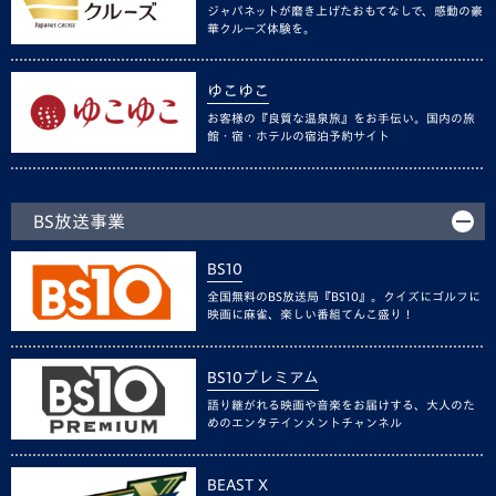
ジャパネットが磨き上げたおもてなしで、感動の豪
華クルーズ体験を。
ゆこゆこ
お客様の『良質な温泉旅』をお手伝い。国内の旅
館・宿・ホテルの宿泊予約サイト
BS放送事業
BS10
全国無料のBS放送局『BS10』。クイズにゴルフに
映画に麻雀、楽しい番組てんこ盛り！
BS10プレミアム
語り継がれる映画や音楽をお届けする、大人のた
めのエンタテインメントチャンネル
BEAST X