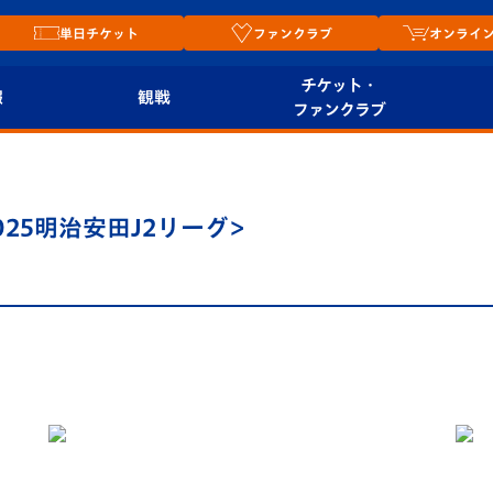
単日チケット
ファンクラブ
オンライ
チケット・
報
観戦
ファンクラブ
観戦ルール
チケット
オンラ
はじめての観戦ガイ
シーズンシート
2026
025明治安田J2リーグ>
ド
ム
プレイヤーズスイート
Revive Team
店舗情
関連
V-LOVERS（ファン
スタジアムへのアク
クラブ）
セス
リー
ヴィヴィくんの長崎
ルメ
おもてなしガイド