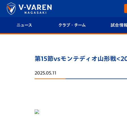
ニュース
クラブ・チーム
試合情
すべて
クラブプロフィール
試合日程/結果
トップチーム
フィロソフィー
試合情報
第15節vsモンテディオ山形戦<2
クラブ
クラブ概要
順位表
2025.05.11
試合情報
エンブレム紹介
U-21 Jリーグ
ファンクラブ
選手プロフィール
フォトギャラ
チケット
スタッフプロフィール
スタジアムグ