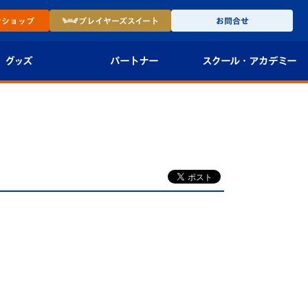
ン
ショップ
プレイヤーズ
スイート
お問合せ
グッズ
パートナー
スクール・
アカデミー
インショップ
パートナー企業一覧
アカデミー
-27ユニフォー
パートナー募集
U-18
法人限定 VIP BOX
U-15
報
U-12
スクール