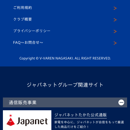
パートナー募集
公式Twitter
ご利用規約
アカデミー
U-15
応援メディア
法人限定 VIP BOX
ヴィヴィくんインスタグラム
クラブ概要
スクール
U-12
メディア出演情報
プライバシーポリシー
公式LINE＠
スクール
FAQ〜お問合せ〜
平和祈念活動
Youtube公式チャンネル
ホームタウン活動
Copyright © V-VAREN NAGASAKI. ALL RIGHT RESERVED.
ジャパネットグループ関連サイト
通信販売事業
ジャパネットたかた公式通販
家電を中心に、ジャパネットが自信をもって厳選
した商品だけをご紹介！