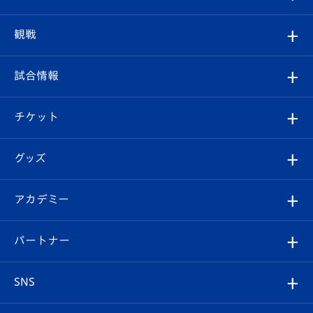
トップチーム
クラブプロフィール
観戦
クラブ
フィロソフィー
観戦ルール
試合情報
試合情報
クラブ概要
観戦ツアー
試合日程/結果
チケット
ファンクラブ
エンブレム紹介
はじめての観戦ガイド
順位表
チケット
グッズ
チケット
選手プロフィール
Revive Team
フォトギャラリー
シーズンシート
オンラインショップ
アカデミー
イベント
スタッフプロフィール
スタジアムへのアクセス
スタジアムグルメ
V-LOVERS（ファンクラブ）
2026-27ユニフォーム
メディア
育成からのお知らせ
パートナー
マスコット紹介
ヴィヴィくんの長崎おもてなしガイド
はじめての観戦ガイド
プレイヤーズスイート
店舗情報
グッズ
アカデミー
チームスケジュール
V-EXPRESS
パートナー企業一覧
SNS
（ユニフォーム入場）
ホームタウン
U-18
クラブハウス（練習場）