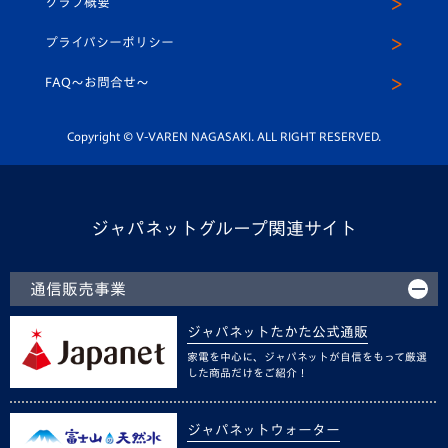
クラブ概要
スクール
U-12
メディア出演情報
プライバシーポリシー
公式LINE＠
スクール
FAQ〜お問合せ〜
平和祈念活動
Youtube公式チャンネル
ホームタウン活動
Copyright © V-VAREN NAGASAKI. ALL RIGHT RESERVED.
ジャパネットグループ関連サイト
通信販売事業
ジャパネットたかた公式通販
家電を中心に、ジャパネットが自信をもって厳選
した商品だけをご紹介！
ジャパネットウォーター