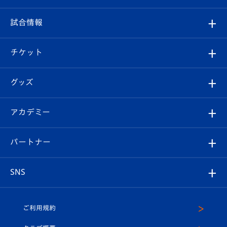
クラブ
フィロソフィー
観戦ルール
試合情報
試合情報
クラブ概要
観戦ツアー
試合日程/結果
チケット
ファンクラブ
エンブレム紹介
はじめての観戦ガイド
順位表
チケット
グッズ
チケット
選手プロフィール
Revive Team
フォトギャラリー
シーズンシート
オンラインショップ
アカデミー
イベント
スタッフプロフィール
スタジアムへのアクセス
スタジアムグルメ
V-LOVERS（ファンクラブ）
2026-27ユニフォーム
メディア
育成からのお知らせ
パートナー
マスコット紹介
ヴィヴィくんの長崎おもてなしガイド
はじめての観戦ガイド
プレイヤーズスイート
店舗情報
グッズ
アカデミー
チームスケジュール
V-EXPRESS
パートナー企業一覧
SNS
（ユニフォーム入場）
ホームタウン
U-18
クラブハウス（練習場）
パートナー募集
公式Twitter
ご利用規約
アカデミー
U-15
応援メディア
法人限定 VIP BOX
ヴィヴィくんインスタグラム