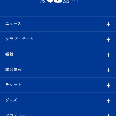
ニュース
すべて
クラブ・チーム
トップチーム
クラブプロフィール
観戦
クラブ
フィロソフィー
観戦ルール
試合情報
試合情報
クラブ概要
観戦ツアー
試合日程/結果
チケット
ファンクラブ
エンブレム紹介
はじめての観戦ガイド
順位表
チケット
グッズ
チケット
選手プロフィール
Revive Team
フォトギャラリー
シーズンシート
オンラインショップ
アカデミー
イベント