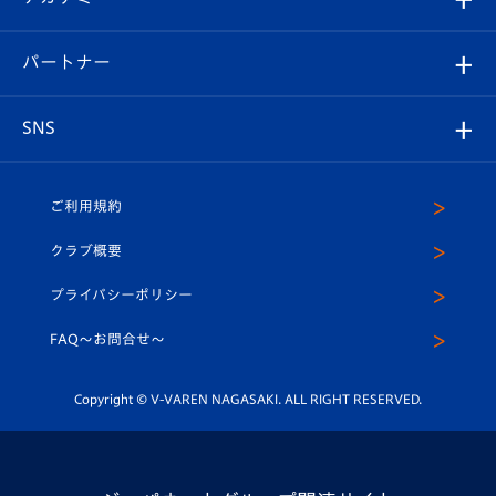
スタッフプロフィール
スタジアムへのアクセス
スタジアムグルメ
V-LOVERS（ファンクラブ）
2026-27ユニフォーム
メディア
育成からのお知らせ
パートナー
マスコット紹介
ヴィヴィくんの長崎おもてなしガイド
はじめての観戦ガイド
プレイヤーズスイート
店舗情報
グッズ
アカデミー
チームスケジュール
V-EXPRESS
パートナー企業一覧
SNS
（ユニフォーム入場）
ホームタウン
U-18
クラブハウス（練習場）
パートナー募集
公式Twitter
ご利用規約
アカデミー
U-15
応援メディア
法人限定 VIP BOX
ヴィヴィくんインスタグラム
クラブ概要
スクール
U-12
メディア出演情報
プライバシーポリシー
公式LINE＠
スクール
FAQ〜お問合せ〜
平和祈念活動
Youtube公式チャンネル
ホームタウン活動
Copyright © V-VAREN NAGASAKI. ALL RIGHT RESERVED.