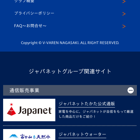
クラブ概要
スクール
U-12
メディア出演情報
プライバシーポリシー
公式LINE＠
スクール
FAQ〜お問合せ〜
平和祈念活動
Youtube公式チャンネル
ホームタウン活動
Copyright © V-VAREN NAGASAKI. ALL RIGHT RESERVED.
ジャパネットグループ関連サイト
通信販売事業
ジャパネットたかた公式通販
家電を中心に、ジャパネットが自信をもって厳選
した商品だけをご紹介！
ジャパネットウォーター