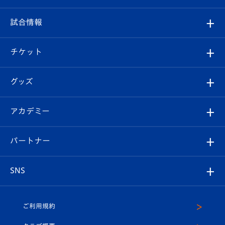
クラブ
フィロソフィー
観戦ルール
試合情報
試合情報
クラブ概要
観戦ツアー
試合日程/結果
チケット
ファンクラブ
エンブレム紹介
はじめての観戦ガイド
順位表
チケット
グッズ
チケット
選手プロフィール
Revive Team
フォトギャラリー
シーズンシート
オンラインショップ
アカデミー
イベント
スタッフプロフィール
スタジアムへのアクセス
スタジアムグルメ
V-LOVERS（ファンクラブ）
2026-27ユニフォーム
メディア
育成からのお知らせ
パートナー
マスコット紹介
ヴィヴィくんの長崎おもてなしガイド
はじめての観戦ガイド
プレイヤーズスイート
店舗情報
グッズ
アカデミー
チームスケジュール
V-EXPRESS
パートナー企業一覧
SNS
（ユニフォーム入場）
ホームタウン
U-18
クラブハウス（練習場）
パートナー募集
公式Twitter
ご利用規約
アカデミー
U-15
応援メディア
法人限定 VIP BOX
ヴィヴィくんインスタグラム