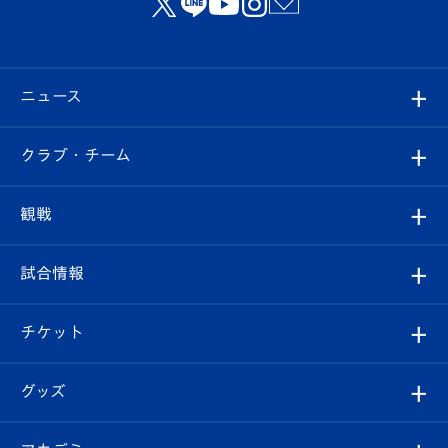
ニュース
すべて
クラブ・チーム
トップチーム
クラブプロフィール
観戦
クラブ
フィロソフィー
観戦ルール
試合情報
試合情報
クラブ概要
観戦ツアー
試合日程/結果
チケット
ファンクラブ
エンブレム紹介
はじめての観戦ガイド
順位表
チケット
グッズ
チケット
選手プロフィール
Revive Team
フォトギャラリー
シーズンシート
オンラインショップ