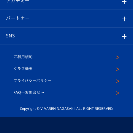
アカデミー
イベント
スタッフプロフィール
スタジアムへのアクセス
スタジアムグルメ
V-LOVERS（ファンクラブ）
2026-27ユニフォーム
メディア
育成からのお知らせ
パートナー
マスコット紹介
ヴィヴィくんの長崎おもてなしガイド
はじめての観戦ガイド
プレイヤーズスイート
店舗情報
グッズ
アカデミー
チームスケジュール
V-EXPRESS
パートナー企業一覧
SNS
（ユニフォーム入場）
ホームタウン
U-18
クラブハウス（練習場）
パートナー募集
公式Twitter
ご利用規約
アカデミー
U-15
応援メディア
法人限定 VIP BOX
ヴィヴィくんインスタグラム
クラブ概要
スクール
U-12
メディア出演情報
プライバシーポリシー
公式LINE＠
スクール
FAQ〜お問合せ〜
平和祈念活動
Youtube公式チャンネル
ホームタウン活動
Copyright © V-VAREN NAGASAKI. ALL RIGHT RESERVED.