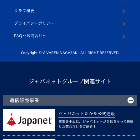
アカデミー
U-15
応援メディア
法人限定 VIP BOX
ヴィヴィくんインスタグラム
クラブ概要
スクール
U-12
メディア出演情報
プライバシーポリシー
公式LINE＠
スクール
FAQ〜お問合せ〜
平和祈念活動
Youtube公式チャンネル
ホームタウン活動
Copyright © V-VAREN NAGASAKI. ALL RIGHT RESERVED.
ジャパネットグループ関連サイト
通信販売事業
ジャパネットたかた公式通販
家電を中心に、ジャパネットが自信をもって厳選
した商品だけをご紹介！