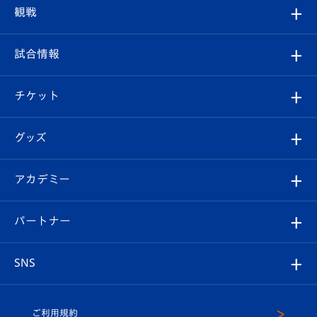
トップチーム
クラブプロフィール
観戦
クラブ
フィロソフィー
観戦ルール
試合情報
試合情報
クラブ概要
観戦ツアー
試合日程/結果
チケット
ファンクラブ
エンブレム紹介
はじめての観戦ガイド
順位表
チケット
グッズ
チケット
選手プロフィール
Revive Team
フォトギャラリー
シーズンシート
オンラインショップ
アカデミー
イベント
スタッフプロフィール
スタジアムへのアクセス
スタジアムグルメ
V-LOVERS（ファンクラブ）
2026-27ユニフォーム
メディア
育成からのお知らせ
パートナー
マスコット紹介
ヴィヴィくんの長崎おもてなしガイド
はじめての観戦ガイド
プレイヤーズスイート
店舗情報
グッズ
アカデミー
チームスケジュール
V-EXPRESS
パートナー企業一覧
SNS
（ユニフォーム入場）
ホームタウン
U-18
クラブハウス（練習場）
パートナー募集
公式Twitter
ご利用規約