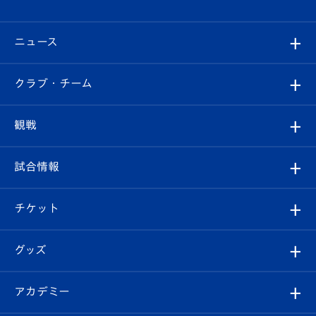
ニュース
すべて
クラブ・チーム
トップチーム
クラブプロフィール
観戦
クラブ
フィロソフィー
観戦ルール
試合情報
試合情報
クラブ概要
観戦ツアー
試合日程/結果
チケット
ファンクラブ
エンブレム紹介
はじめての観戦ガイド
順位表
チケット
グッズ
チケット
選手プロフィール
Revive Team
フォトギャラリー
シーズンシート
オンラインショップ
アカデミー
イベント
スタッフプロフィール
スタジアムへのアクセス
スタジアムグルメ