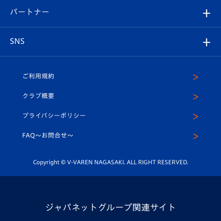
V-LOVERS（ファンクラブ）
2026-27ユニフォーム
メディア
育成からのお知らせ
パートナー
マスコット紹介
ヴィヴィくんの長崎おもてなしガイド
はじめての観戦ガイド
プレイヤーズスイート
店舗情報
グッズ
アカデミー
チームスケジュール
V-EXPRESS
パートナー企業一覧
SNS
（ユニフォーム入場）
ホームタウン
U-18
クラブハウス（練習場）
パートナー募集
公式Twitter
ご利用規約
アカデミー
U-15
応援メディア
法人限定 VIP BOX
ヴィヴィくんインスタグラム
クラブ概要
スクール
U-12
メディア出演情報
プライバシーポリシー
公式LINE＠
スクール
FAQ〜お問合せ〜
平和祈念活動
Youtube公式チャンネル
ホームタウン活動
Copyright © V-VAREN NAGASAKI. ALL RIGHT RESERVED.
ジャパネットグループ関連サイト