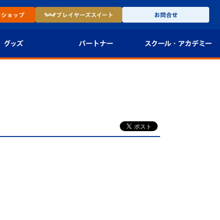
ン
ショップ
プレイヤーズ
スイート
お問合せ
グッズ
パートナー
スクール・
アカデミー
インショップ
パートナー企業一覧
アカデミー
-27ユニフォー
パートナー募集
U-18
法人限定 VIP BOX
U-15
報
U-12
スクール