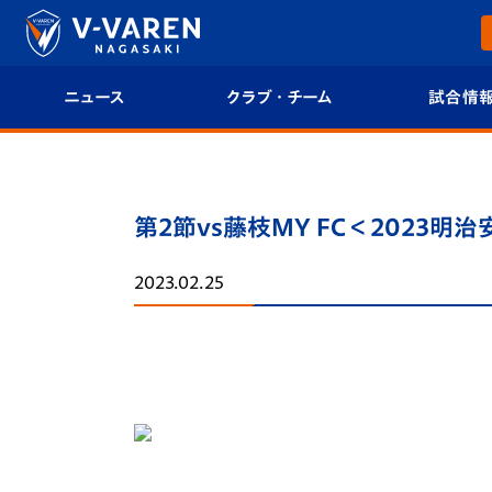
ニュース
クラブ・チーム
試合情
すべて
クラブプロフィール
試合日程/結果
トップチーム
フィロソフィー
試合情報
第2節vs藤枝MY FC＜2023明
クラブ
クラブ概要
順位表
2023.02.25
試合情報
エンブレム紹介
U-21 Jリーグ
ファンクラブ
選手プロフィール
フォトギャラ
チケット
スタッフプロフィール
スタジアムグ