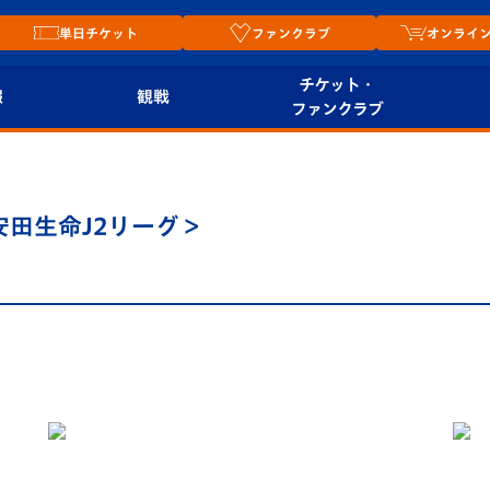
単日チケット
ファンクラブ
オンライ
チケット・
報
観戦
ファンクラブ
観戦ルール
チケット
オンラ
はじめての観戦ガイ
シーズンシート
2026
治安田生命J2リーグ＞
ド
ム
プレイヤーズスイート
Revive Team
店舗情
関連
V-LOVERS（ファン
スタジアムへのアク
クラブ）
セス
リー
ヴィヴィくんの長崎
ルメ
おもてなしガイド