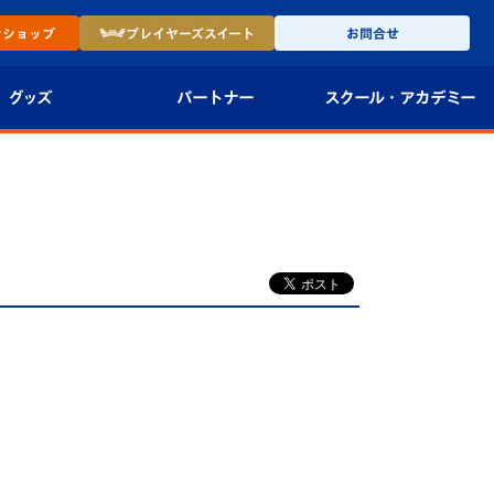
ン
ショップ
プレイヤーズ
スイート
お問合せ
グッズ
パートナー
スクール・
アカデミー
インショップ
パートナー企業一覧
アカデミー
-27ユニフォー
パートナー募集
U-18
法人限定 VIP BOX
U-15
報
U-12
スクール