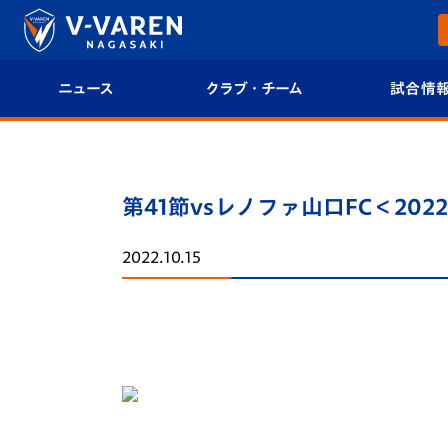
ニュース
クラブ・チーム
試合情
すべて
クラブプロフィール
試合日程/結果
トップチーム
フィロソフィー
試合情報
第41節vsレノファ山口FC＜20
クラブ
クラブ概要
順位表
2022.10.15
試合情報
エンブレム紹介
U-21 Jリーグ
ファンクラブ
選手プロフィール
フォトギャラ
チケット
スタッフプロフィール
スタジアムグ