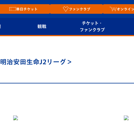
単日チケット
ファンクラブ
オンライ
チケット・
報
観戦
ファンクラブ
観戦ルール
チケット
オンラ
はじめての観戦ガイ
シーズンシート
2026
22明治安田生命J2リーグ＞
ド
ム
プレイヤーズスイート
Revive Team
店舗情
関連
V-LOVERS（ファン
スタジアムへのアク
クラブ）
セス
リー
ヴィヴィくんの長崎
ルメ
おもてなしガイド