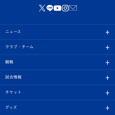
ニュース
すべて
クラブ・チーム
トップチーム
クラブプロフィール
観戦
クラブ
フィロソフィー
観戦ルール
試合情報
試合情報
クラブ概要
観戦ツアー
試合日程/結果
チケット
ファンクラブ
エンブレム紹介
はじめての観戦ガイド
順位表
チケット
グッズ
チケット
選手プロフィール
Revive Team