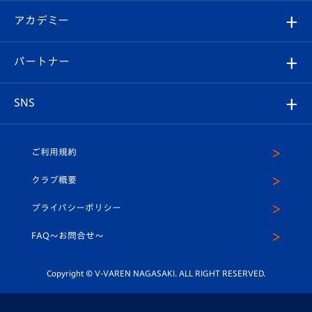
フォトギャラリー
シーズンシート
オンラインショップ
アカデミー
イベント
スタッフプロフィール
スタジアムへのアクセス
スタジアムグルメ
V-LOVERS（ファンクラブ）
2026-27ユニフォーム
メディア
育成からのお知らせ
パートナー
マスコット紹介
ヴィヴィくんの長崎おもてなしガイド
はじめての観戦ガイド
プレイヤーズスイート
店舗情報
グッズ
アカデミー
チームスケジュール
V-EXPRESS
パートナー企業一覧
SNS
（ユニフォーム入場）
ホームタウン
U-18
クラブハウス（練習場）
パートナー募集
公式Twitter
ご利用規約
アカデミー
U-15
応援メディア
法人限定 VIP BOX
ヴィヴィくんインスタグラム
クラブ概要
スクール
U-12
メディア出演情報
プライバシーポリシー
公式LINE＠
スクール
FAQ〜お問合せ〜
平和祈念活動
Youtube公式チャンネル
ホームタウン活動
Copyright © V-VAREN NAGASAKI. ALL RIGHT RESERVED.