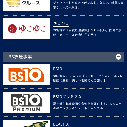
ジャパネットが磨き上げたおもてなしで、感動の豪
華クルーズ体験を。
ゆこゆこ
お客様の『良質な温泉旅』をお手伝い。国内の旅
館・宿・ホテルの宿泊予約サイト
BS放送事業
BS10
全国無料のBS放送局『BS10』。クイズにゴルフに
映画に麻雀、楽しい番組てんこ盛り！
BS10プレミアム
語り継がれる映画や音楽をお届けする、大人のた
めのエンタテインメントチャンネル
BEAST X