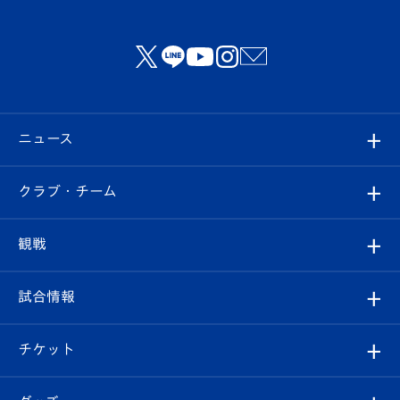
ニュース
すべて
クラブ・チーム
トップチーム
クラブプロフィール
観戦
クラブ
フィロソフィー
観戦ルール
試合情報
試合情報
クラブ概要
観戦ツアー
試合日程/結果
チケット
ファンクラブ
エンブレム紹介
はじめての観戦ガイド
順位表
チケット