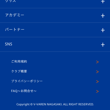
グッズ
チケット
選手プロフィール
Revive Team
フォトギャラリー
シーズンシート
オンラインショップ
アカデミー
イベント
スタッフプロフィール
スタジアムへのアクセス
スタジアムグルメ
V-LOVERS（ファンクラブ）
2026-27ユニフォーム
メディア
育成からのお知らせ
パートナー
マスコット紹介
ヴィヴィくんの長崎おもてなしガイド
はじめての観戦ガイド
プレイヤーズスイート
店舗情報
グッズ
アカデミー
チームスケジュール
V-EXPRESS
パートナー企業一覧
SNS
（ユニフォーム入場）
ホームタウン
U-18
クラブハウス（練習場）
パートナー募集
公式Twitter
ご利用規約
アカデミー
U-15
応援メディア
法人限定 VIP BOX
ヴィヴィくんインスタグラム
クラブ概要
スクール
U-12
メディア出演情報
プライバシーポリシー
公式LINE＠
スクール
FAQ〜お問合せ〜
平和祈念活動
Youtube公式チャンネル
ホームタウン活動
Copyright © V-VAREN NAGASAKI. ALL RIGHT RESERVED.