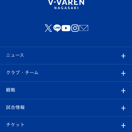
ニュース
すべて
クラブ・チーム
トップチーム
クラブプロフィール
観戦
クラブ
フィロソフィー
観戦ルール
試合情報
試合情報
クラブ概要
観戦ツアー
試合日程/結果
チケット
ファンクラブ