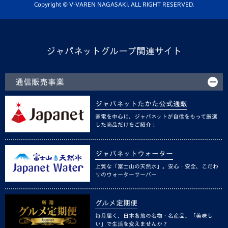
ホームタウン活動
Copyright © V-VAREN NAGASAKI. ALL RIGHT RESERVED.
ジャパネットグループ関連サイト
通信販売事業
ジャパネットたかた公式通販
家電を中心に、ジャパネットが自信をもって厳選
した商品だけをご紹介！
ジャパネットウォーター
上質な「富士山の天然水」。安心・安全、こだわ
りのウォーターサーバー
グルメ定期便
毎月届く、日本各地の名物・名産品。「美味し
い」で生活を変えませんか？