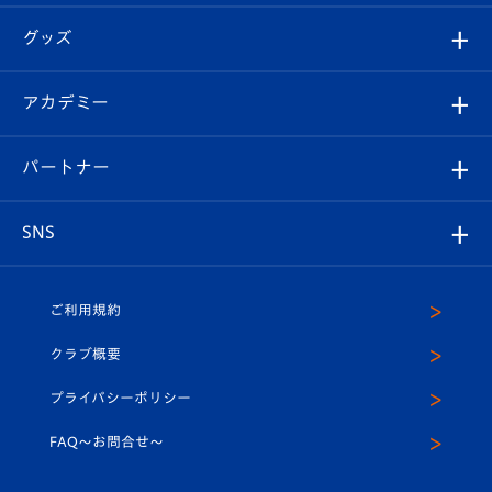
エンブレム紹介
はじめての観戦ガイド
順位表
チケット
グッズ
チケット
選手プロフィール
Revive Team
フォトギャラリー
シーズンシート
オンラインショップ
アカデミー
イベント
スタッフプロフィール
スタジアムへのアクセス
スタジアムグルメ
V-LOVERS（ファンクラブ）
2026-27ユニフォーム
メディア
育成からのお知らせ
パートナー
マスコット紹介
ヴィヴィくんの長崎おもてなしガイド
はじめての観戦ガイド
プレイヤーズスイート
店舗情報
グッズ
アカデミー
チームスケジュール
V-EXPRESS
パートナー企業一覧
SNS
（ユニフォーム入場）
ホームタウン
U-18
クラブハウス（練習場）
パートナー募集
公式Twitter
ご利用規約
アカデミー
U-15
応援メディア
法人限定 VIP BOX
ヴィヴィくんインスタグラム
クラブ概要
スクール
U-12
メディア出演情報
プライバシーポリシー
公式LINE＠
スクール
FAQ〜お問合せ〜
平和祈念活動
Youtube公式チャンネル