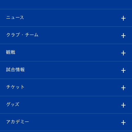
ニュース
すべて
クラブ・チーム
トップチーム
クラブプロフィール
観戦
クラブ
フィロソフィー
観戦ルール
試合情報
試合情報
クラブ概要
観戦ツアー
試合日程/結果
チケット
ファンクラブ
エンブレム紹介
はじめての観戦ガイド
順位表
チケット
グッズ
チケット
選手プロフィール
Revive Team
フォトギャラリー
シーズンシート
オンラインショップ
アカデミー
イベント
スタッフプロフィール
スタジアムへのアクセス
スタジアムグルメ