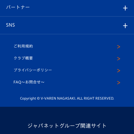
V-LOVERS（ファンクラブ）
2026-27ユニフォーム
メディア
育成からのお知らせ
パートナー
マスコット紹介
ヴィヴィくんの長崎おもてなしガイド
はじめての観戦ガイド
プレイヤーズスイート
店舗情報
グッズ
アカデミー
チームスケジュール
V-EXPRESS
パートナー企業一覧
SNS
（ユニフォーム入場）
ホームタウン
U-18
クラブハウス（練習場）
パートナー募集
公式Twitter
ご利用規約
アカデミー
U-15
応援メディア
法人限定 VIP BOX
ヴィヴィくんインスタグラム
クラブ概要
スクール
U-12
メディア出演情報
プライバシーポリシー
公式LINE＠
スクール
FAQ〜お問合せ〜
平和祈念活動
Youtube公式チャンネル
ホームタウン活動
Copyright © V-VAREN NAGASAKI. ALL RIGHT RESERVED.
ジャパネットグループ関連サイト