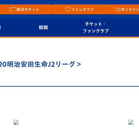
単日チケット
ファンクラブ
オンライ
チケット・
報
観戦
ファンクラブ
観戦ルール
チケット
オンラ
はじめての観戦ガイ
シーズンシート
2026
20明治安田生命J2リーグ＞
ド
ム
プレイヤーズスイート
Revive Team
店舗情
関連
V-LOVERS（ファン
スタジアムへのアク
クラブ）
セス
リー
ヴィヴィくんの長崎
ルメ
おもてなしガイド