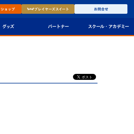
ン
ショップ
プレイヤーズ
スイート
お問合せ
グッズ
パートナー
スクール・
アカデミー
インショップ
パートナー企業一覧
アカデミー
-27ユニフォー
パートナー募集
U-18
法人限定 VIP BOX
U-15
報
U-12
スクール