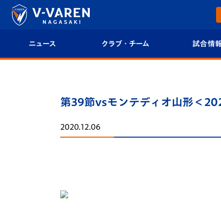
ニュース
クラブ・チーム
試合情
すべて
クラブプロフィール
試合日程/結果
トップチーム
フィロソフィー
試合情報
第39節vsモンテディオ山形＜20
クラブ
クラブ概要
順位表
2020.12.06
試合情報
エンブレム紹介
U-21 Jリーグ
ファンクラブ
選手プロフィール
フォトギャラ
チケット
スタッフプロフィール
スタジアムグ