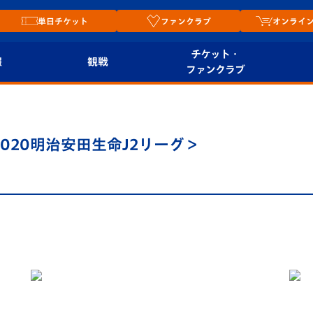
単日チケット
ファンクラブ
オンライ
チケット・
報
観戦
ファンクラブ
観戦ルール
チケット
オンラ
はじめての観戦ガイ
シーズンシート
2026
020明治安田生命J2リーグ＞
ド
ム
プレイヤーズスイート
Revive Team
店舗情
関連
V-LOVERS（ファン
スタジアムへのアク
クラブ）
セス
リー
ヴィヴィくんの長崎
ルメ
おもてなしガイド