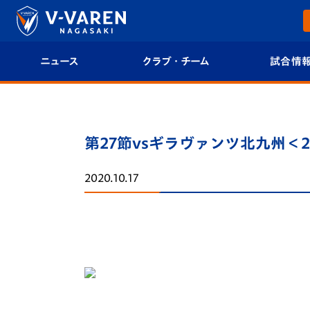
ニュース
クラブ・チーム
試合情
すべて
クラブプロフィール
試合日程/結果
トップチーム
フィロソフィー
試合情報
第27節vsギラヴァンツ北九州＜2
クラブ
クラブ概要
順位表
2020.10.17
試合情報
エンブレム紹介
U-21 Jリーグ
ファンクラブ
選手プロフィール
フォトギャラ
チケット
スタッフプロフィール
スタジアムグ