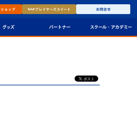
ン
ショップ
プレイヤーズ
スイート
お問合せ
グッズ
パートナー
スクール・
アカデミー
インショップ
パートナー企業一覧
アカデミー
-27ユニフォー
パートナー募集
U-18
法人限定 VIP BOX
U-15
報
U-12
スクール