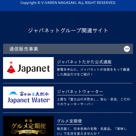
ホームタウン活動
Copyright © V-VAREN NAGASAKI. ALL RIGHT RESERVED.
ジャパネットグループ関連サイト
通信販売事業
ジャパネットたかた公式通販
家電を中心に、ジャパネットが自信をもって厳選
した商品だけをご紹介！
ジャパネットウォーター
上質な「富士山の天然水」。安心・安全、こだわ
りのウォーターサーバー
グルメ定期便
毎月届く、日本各地の名物・名産品。「美味し
い」で生活を変えませんか？