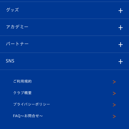
エンブレム紹介
はじめての観戦ガイド
順位表
チケット
グッズ
チケット
選手プロフィール
Revive Team
フォトギャラリー
シーズンシート
オンラインショップ
アカデミー
イベント
スタッフプロフィール
スタジアムへのアクセス
スタジアムグルメ
V-LOVERS（ファンクラブ）
2026-27ユニフォーム
メディア
育成からのお知らせ
パートナー
マスコット紹介
ヴィヴィくんの長崎おもてなしガイド
はじめての観戦ガイド
プレイヤーズスイート
店舗情報
グッズ
アカデミー
チームスケジュール
V-EXPRESS
パートナー企業一覧
SNS
（ユニフォーム入場）
ホームタウン
U-18
クラブハウス（練習場）
パートナー募集
公式Twitter
ご利用規約
アカデミー
U-15
応援メディア
法人限定 VIP BOX
ヴィヴィくんインスタグラム
クラブ概要
スクール
U-12
メディア出演情報
プライバシーポリシー
公式LINE＠
スクール
FAQ〜お問合せ〜
平和祈念活動
Youtube公式チャンネル