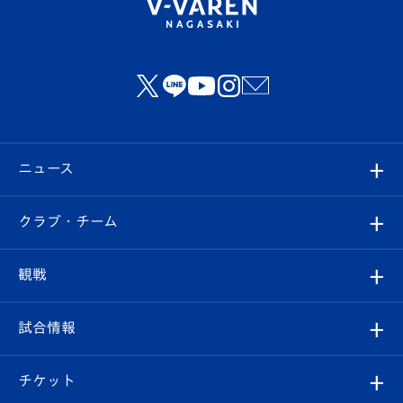
ニュース
すべて
クラブ・チーム
トップチーム
クラブプロフィール
観戦
クラブ
フィロソフィー
観戦ルール
試合情報
試合情報
クラブ概要
観戦ツアー
試合日程/結果
チケット
ファンクラブ