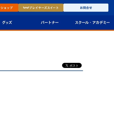
ン
ショップ
プレイヤーズ
スイート
お問合せ
グッズ
パートナー
スクール・
アカデミー
インショップ
パートナー企業一覧
アカデミー
-27ユニフォー
パートナー募集
U-18
法人限定 VIP BOX
U-15
報
U-12
スクール