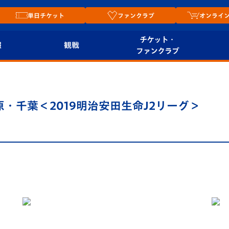
単日チケット
ファンクラブ
オンライ
チケット・
報
観戦
ファンクラブ
観戦ルール
チケット
オンラ
はじめての観戦ガイ
シーズンシート
2026
原・千葉＜2019明治安田生命J2リーグ＞
ド
ム
プレイヤーズスイート
Revive Team
店舗情
関連
V-LOVERS（ファン
スタジアムへのアク
クラブ）
セス
リー
ヴィヴィくんの長崎
ルメ
おもてなしガイド