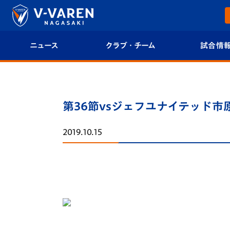
ニュース
クラブ・チーム
試合情
すべて
クラブプロフィール
試合日程/結果
トップチーム
フィロソフィー
試合情報
第36節vsジェフユナイテッド市
クラブ
クラブ概要
順位表
2019.10.15
試合情報
エンブレム紹介
U-21 Jリーグ
ファンクラブ
選手プロフィール
フォトギャラ
チケット
スタッフプロフィール
スタジアムグ