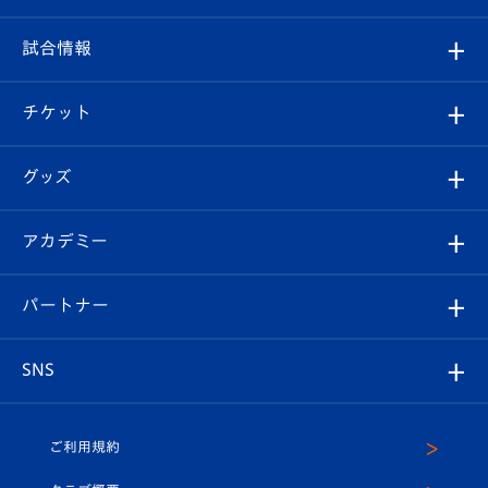
クラブ
フィロソフィー
観戦ルール
試合情報
試合情報
クラブ概要
観戦ツアー
試合日程/結果
チケット
ファンクラブ
エンブレム紹介
はじめての観戦ガイド
順位表
チケット
グッズ
チケット
選手プロフィール
Revive Team
フォトギャラリー
シーズンシート
オンラインショップ
アカデミー
イベント
スタッフプロフィール
スタジアムへのアクセス
スタジアムグルメ
V-LOVERS（ファンクラブ）
2026-27ユニフォーム
メディア
育成からのお知らせ
パートナー
マスコット紹介
ヴィヴィくんの長崎おもてなしガイド
はじめての観戦ガイド
プレイヤーズスイート
店舗情報
グッズ
アカデミー
チームスケジュール
V-EXPRESS
パートナー企業一覧
SNS
（ユニフォーム入場）
ホームタウン
U-18
クラブハウス（練習場）
パートナー募集
公式Twitter
ご利用規約
アカデミー
U-15
応援メディア
法人限定 VIP BOX
ヴィヴィくんインスタグラム