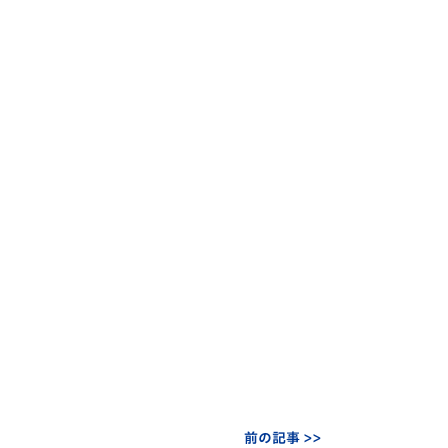
前の記事 >>