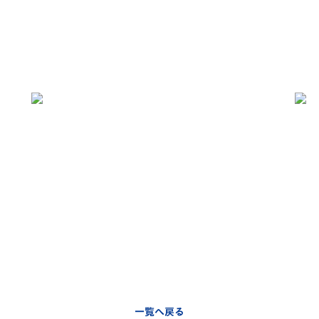
一覧へ戻る