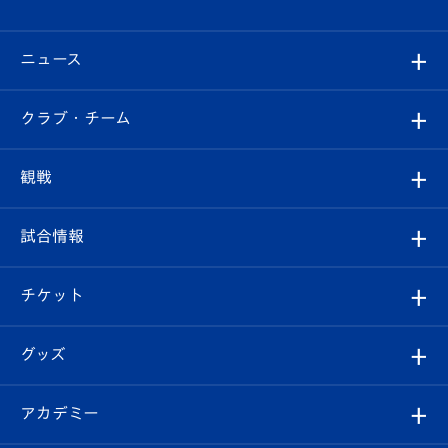
ニュース
すべて
クラブ・チーム
トップチーム
クラブプロフィール
観戦
クラブ
フィロソフィー
観戦ルール
試合情報
試合情報
クラブ概要
観戦ツアー
試合日程/結果
チケット
ファンクラブ
エンブレム紹介
はじめての観戦ガイド
順位表
チケット
グッズ
チケット
選手プロフィール
Revive Team
フォトギャラリー
シーズンシート
オンラインショップ
アカデミー
イベント
スタッフプロフィール
スタジアムへのアクセス
スタジアムグルメ