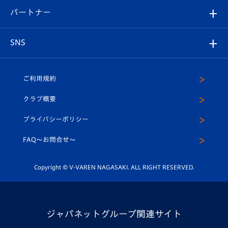
V-LOVERS（ファンクラブ）
2026-27ユニフォーム
メディア
育成からのお知らせ
パートナー
マスコット紹介
ヴィヴィくんの長崎おもてなしガイド
はじめての観戦ガイド
プレイヤーズスイート
店舗情報
グッズ
アカデミー
チームスケジュール
V-EXPRESS
パートナー企業一覧
SNS
（ユニフォーム入場）
ホームタウン
U-18
クラブハウス（練習場）
パートナー募集
公式Twitter
ご利用規約
アカデミー
U-15
応援メディア
法人限定 VIP BOX
ヴィヴィくんインスタグラム
クラブ概要
スクール
U-12
メディア出演情報
プライバシーポリシー
公式LINE＠
スクール
FAQ〜お問合せ〜
平和祈念活動
Youtube公式チャンネル
ホームタウン活動
Copyright © V-VAREN NAGASAKI. ALL RIGHT RESERVED.
ジャパネットグループ関連サイト