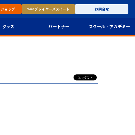
ン
ショップ
プレイヤーズ
スイート
お問合せ
グッズ
パートナー
スクール・
アカデミー
インショップ
パートナー企業一覧
アカデミー
-27ユニフォー
パートナー募集
U-18
法人限定 VIP BOX
U-15
報
U-12
スクール