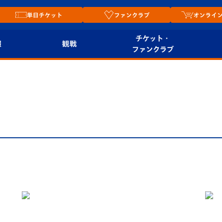
単日チケット
ファンクラブ
オンライ
チケット・
報
観戦
ファンクラブ
観戦ルール
チケット
オンラ
はじめての観戦ガイ
シーズンシート
2026
ド
ム
プレイヤーズスイート
Revive Team
店舗情
関連
V-LOVERS（ファン
スタジアムへのアク
クラブ）
セス
リー
ヴィヴィくんの長崎
ルメ
おもてなしガイド