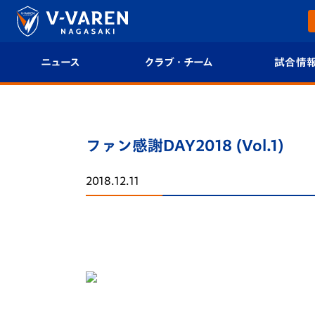
ニュース
クラブ・チーム
試合情
すべて
クラブプロフィール
試合日程/結果
トップチーム
フィロソフィー
試合情報
ファン感謝DAY2018 (Vol.1)
クラブ
クラブ概要
順位表
2018.12.11
試合情報
エンブレム紹介
U-21 Jリーグ
ファンクラブ
選手プロフィール
フォトギャラ
チケット
スタッフプロフィール
スタジアムグ